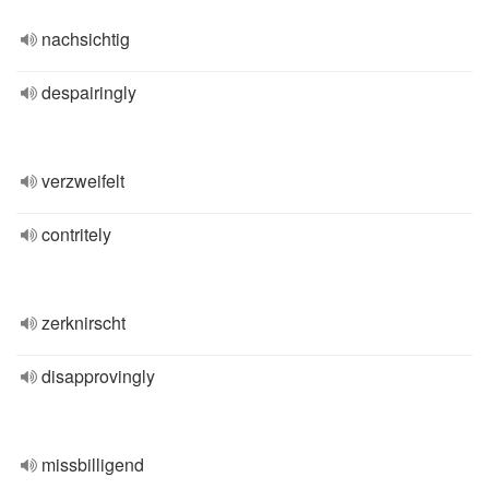
nachsichtig
despairingly
verzweifelt
contritely
zerknirscht
disapprovingly
missbilligend