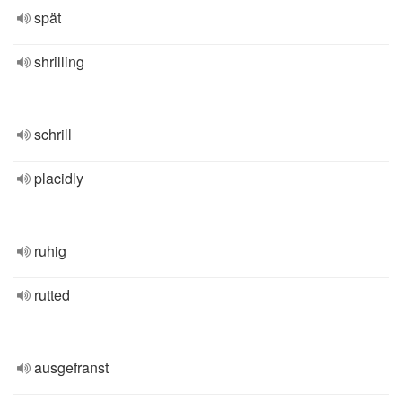
spät
shrilling
schrill
placidly
ruhig
rutted
ausgefranst