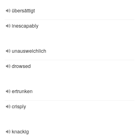
übersättigt
inescapably
unausweichlich
drowsed
ertrunken
crisply
knackig