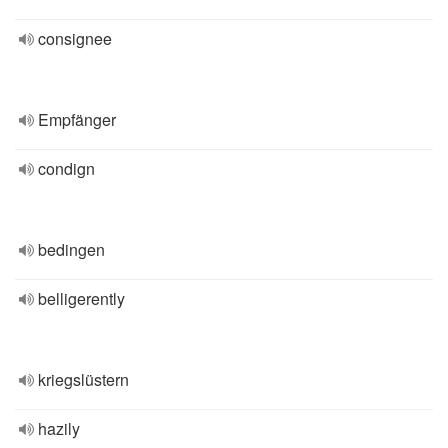
consignee
Empfänger
condign
bedingen
belligerently
kriegslüstern
hazily