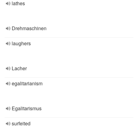
lathes
Drehmaschinen
laughers
Lacher
egalitarianism
Egalitarismus
surfeited