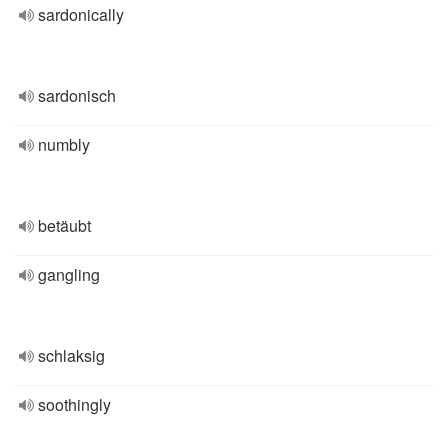
sardonically
sardonisch
numbly
betäubt
gangling
schlaksig
soothingly