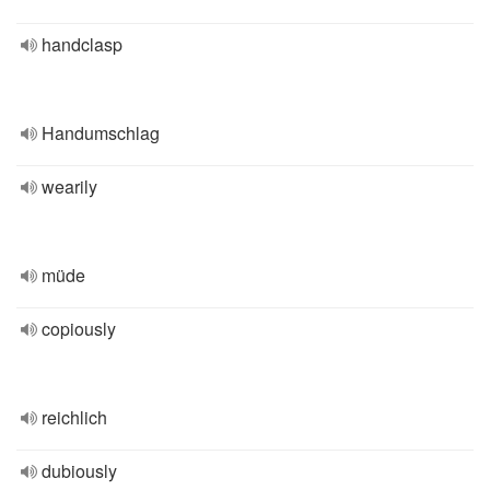
handclasp
Handumschlag
wearily
müde
copiously
reichlich
dubiously