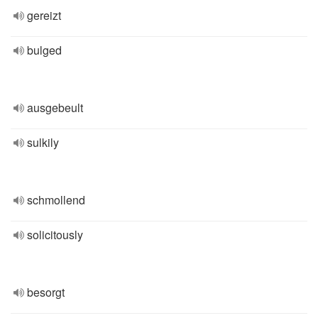
gereizt
bulged
ausgebeult
sulkily
schmollend
solicitously
besorgt