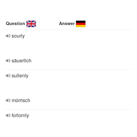
Question
Answer
sourly
säuerlich
sullenly
mürrisch
forlornly