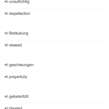
unaufrichtig
stupefaction
Betäubung
slewed
geschwungen
prayerfully
gebeterfüllt
bleated