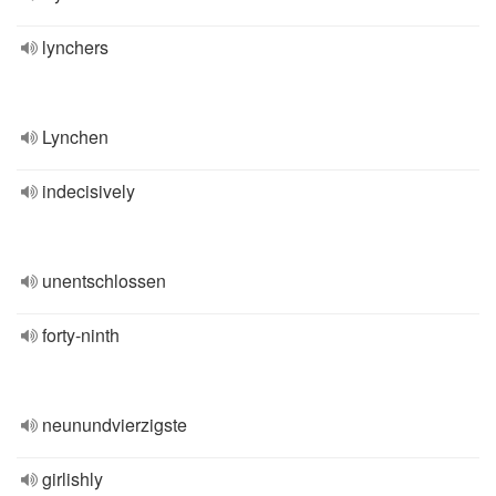
lynchers
Lynchen
indecisively
unentschlossen
forty-ninth
neunundvierzigste
girlishly