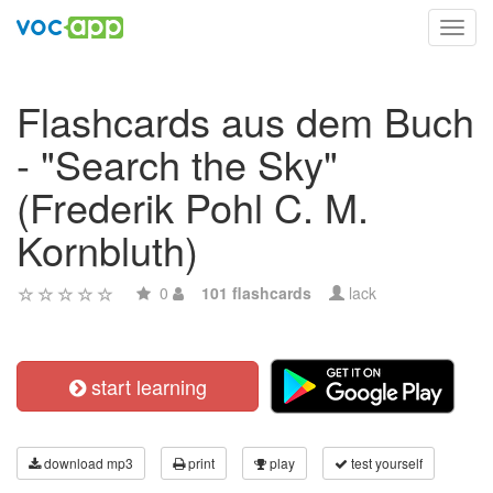
Toggl
navig
Flashcards aus dem Buch
- "Search the Sky"
(Frederik Pohl C. M.
Kornbluth)
0
101 flashcards
lack
start learning
download mp3
print
play
test yourself