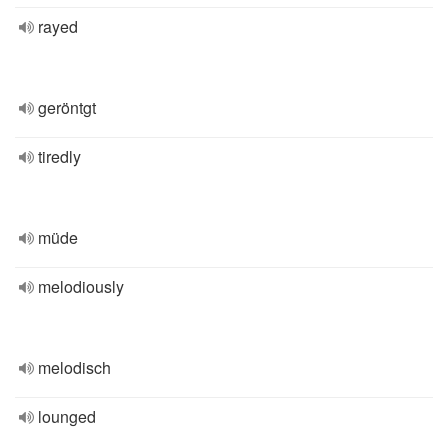
rayed
geröntgt
tiredly
müde
melodiously
melodisch
lounged