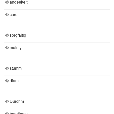
angeekelt
caret
sorgfältig
mutely
stumm
diam
Durchm
heartiness