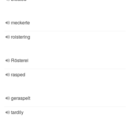
meckerte
roistering
Rösterei
rasped
geraspelt
tardily