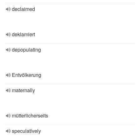
declaimed
deklamiert
depopulating
Entvölkerung
maternally
mütterlicherseits
speculatively