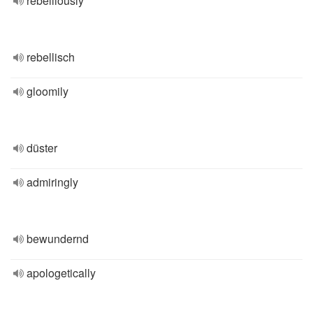
rebelliously
rebellisch
gloomily
düster
admiringly
bewundernd
apologetically