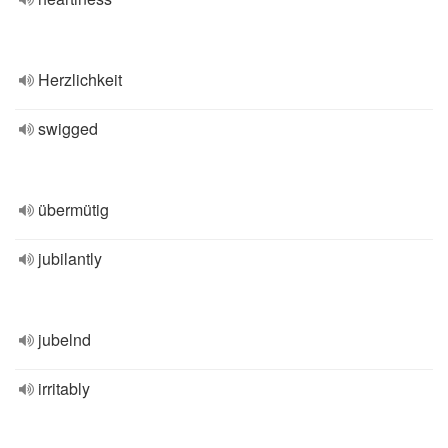
Herzlichkeit
swigged
übermütig
jubilantly
jubelnd
irritably