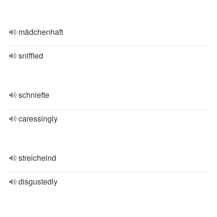
mädchenhaft
sniffled
schniefte
caressingly
streichelnd
disgustedly