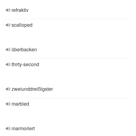
refraktiv
scalloped
überbacken
thirty-second
zweiunddreißigster
marbled
marmoriert