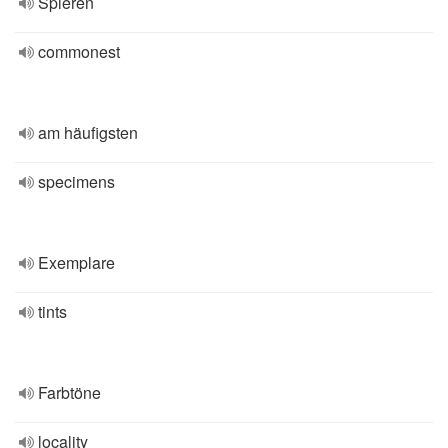
Spieren
commonest
am häufigsten
specimens
Exemplare
tints
Farbtöne
locality