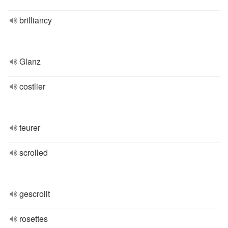
brilliancy
Glanz
costlier
teurer
scrolled
gescrollt
rosettes