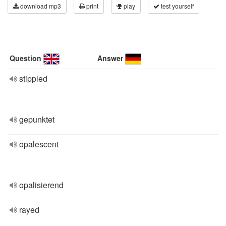
download mp3
print
play
test yourself
Question
Answer
stippled
gepunktet
opalescent
opalisierend
rayed