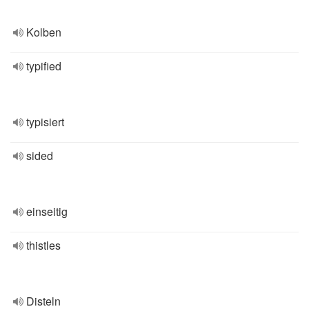
Kolben
typified
typisiert
sided
einseitig
thistles
Disteln