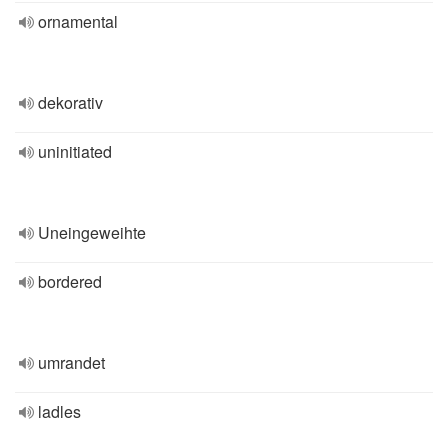
ornamental
dekorativ
uninitiated
Uneingeweihte
bordered
umrandet
ladles