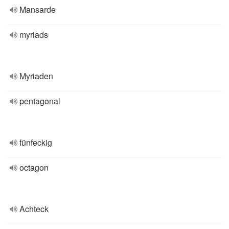
Mansarde
myriads
Myriaden
pentagonal
fünfeckig
octagon
Achteck