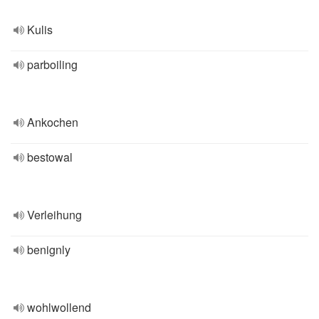
Kulis
parboiling
Ankochen
bestowal
Verleihung
benignly
wohlwollend