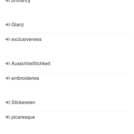
brilliancy
Glanz
exclusiveness
Ausschließlichkeit
embroideries
Stickereien
picaresque