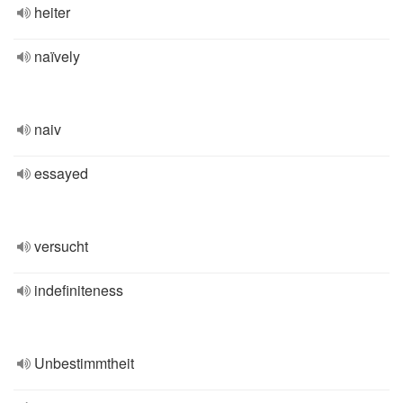
heiter
naïvely
naiv
essayed
versucht
indefiniteness
Unbestimmtheit