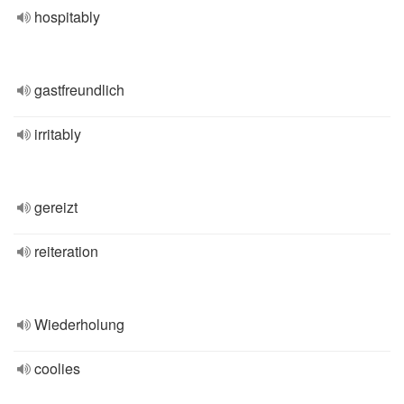
hospitably
gastfreundlich
irritably
gereizt
reiteration
Wiederholung
coolies