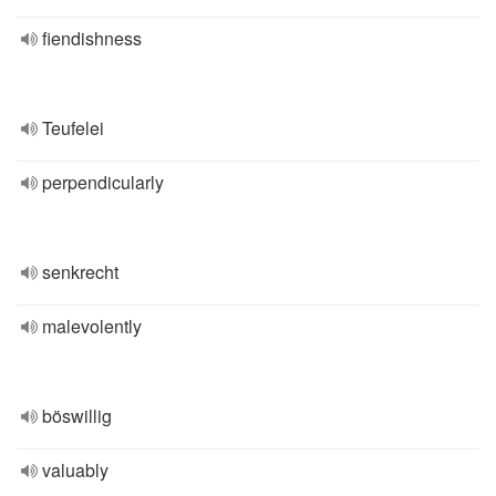
fiendishness
Teufelei
perpendicularly
senkrecht
malevolently
böswillig
valuably