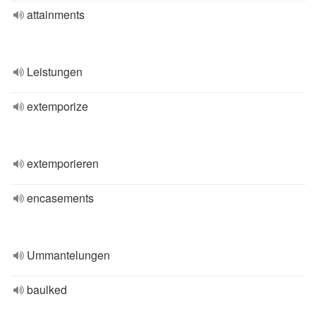
attainments
Leistungen
extemporize
extemporieren
encasements
Ummantelungen
baulked