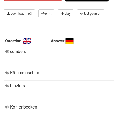
download mp3
print
play
test yourself
Question
Answer
combers
Kämmmaschinen
braziers
Kohlenbecken