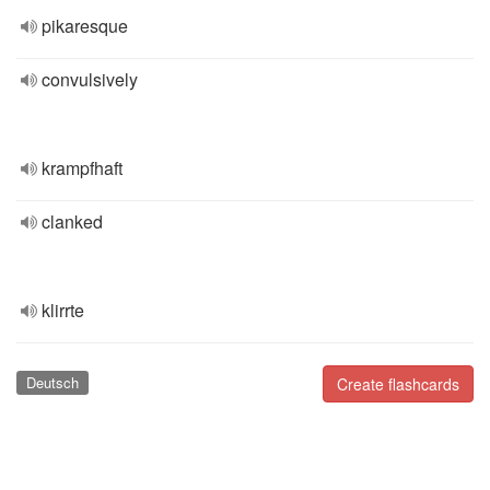
pikaresque
convulsively
krampfhaft
clanked
klirrte
Deutsch
Create flashcards