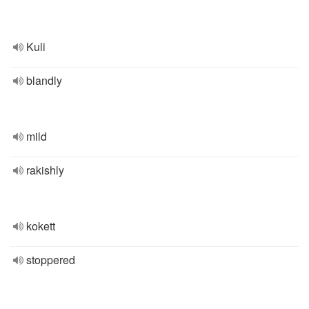
Kuli
blandly
mild
rakishly
kokett
stoppered