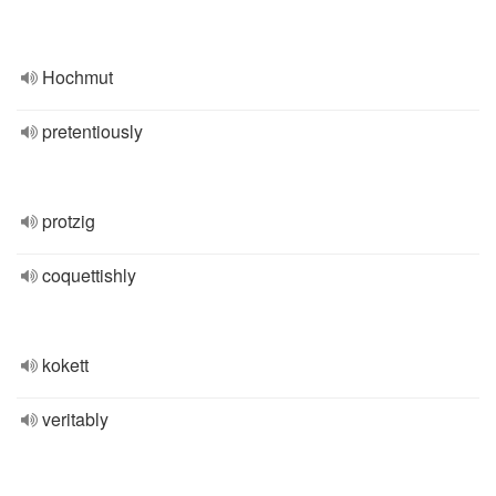
Hochmut
pretentiously
protzig
coquettishly
kokett
veritably