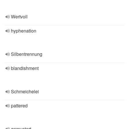
Wertvoll
hyphenation
Silbentrennung
blandishment
Schmeichelei
pattered
gemustert