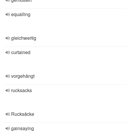
equalling
gleichwertig
curtained
vorgehängt
rucksacks
Rucksäcke
gainsaying