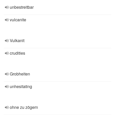
unbestreitbar
vulcanite
Vulkanit
crudities
Grobheiten
unhesitating
ohne zu zögern