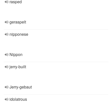
rasped
geraspelt
nipponese
Nippon
jerry-built
Jerry-gebaut
idolatrous