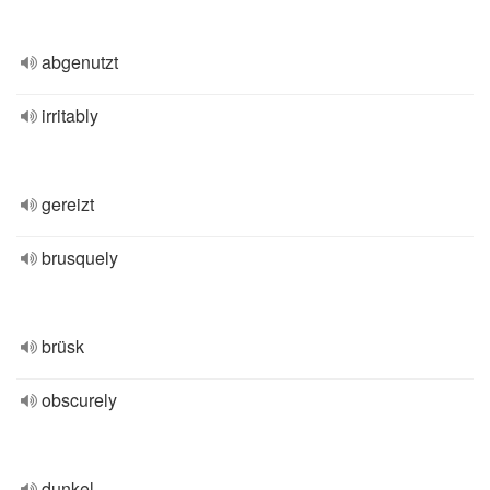
abgenutzt
irritably
gereizt
brusquely
brüsk
obscurely
dunkel