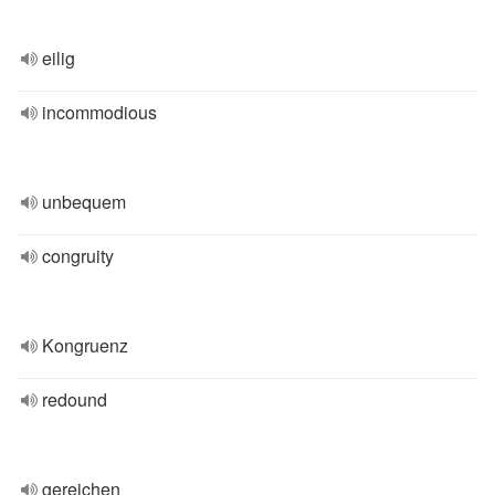
eilig
incommodious
unbequem
congruity
Kongruenz
redound
gereichen