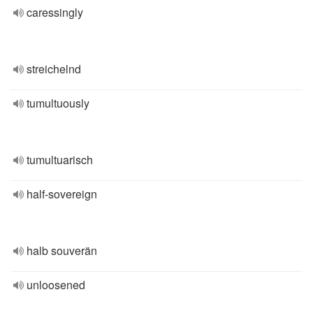
caressingly
streichelnd
tumultuously
tumultuarisch
half-sovereign
halb souverän
unloosened