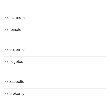
murmelte
remoter
entfernter
fidgeted
zappelig
brokenly