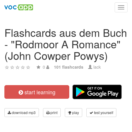
Toggl
navig
Flashcards aus dem Buch
- "Rodmoor A Romance"
(John Cowper Powys)
0
101 flashcards
lack
start learning
download mp3
print
play
test yourself