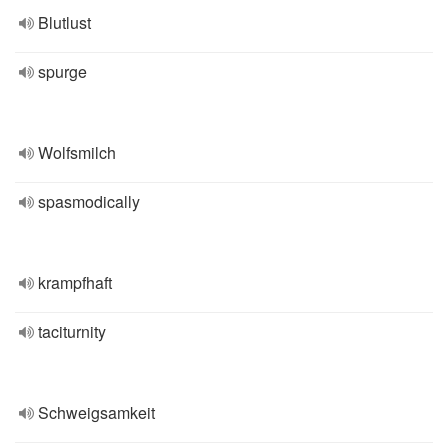
Blutlust
spurge
Wolfsmilch
spasmodically
krampfhaft
taciturnity
Schweigsamkeit