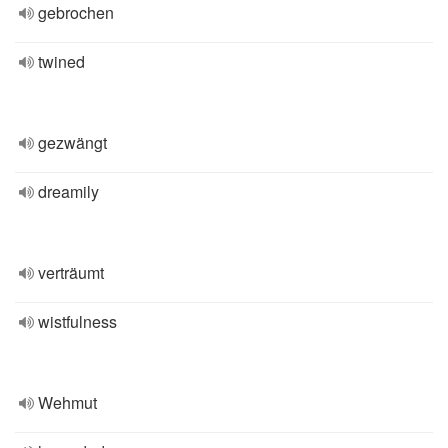
gebrochen
twined
gezwängt
dreamily
verträumt
wistfulness
Wehmut