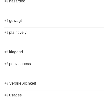
hazarded
gewagt
plaintively
klagend
peevishness
Verdrießlichkeit
usages