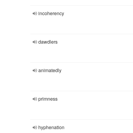
incoherency
dawdlers
animatedly
primness
hyphenation