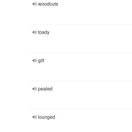
woodcuts
toady
gilt
pealed
lounged