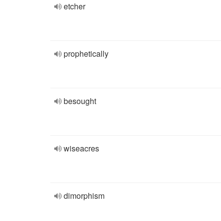
etcher
prophetically
besought
wiseacres
dimorphism