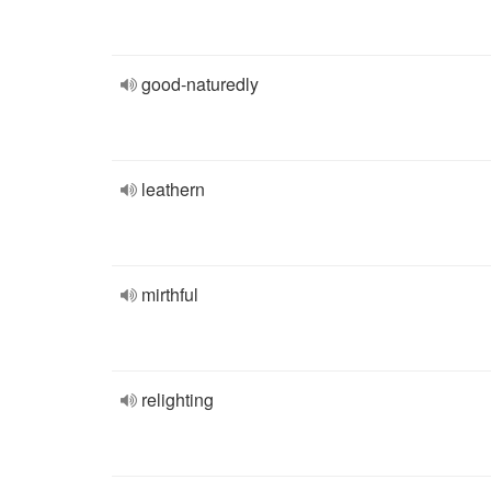
good-naturedly
leathern
mirthful
relighting