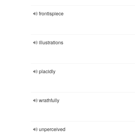
frontispiece
illustrations
placidly
wrathfully
unperceived