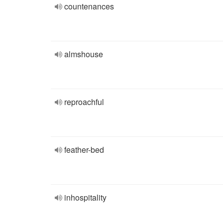
countenances
almshouse
reproachful
feather-bed
inhospitality