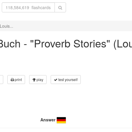
ouis...
ch - "Proverb Stories" (Lou
print
play
test yourself
Answer