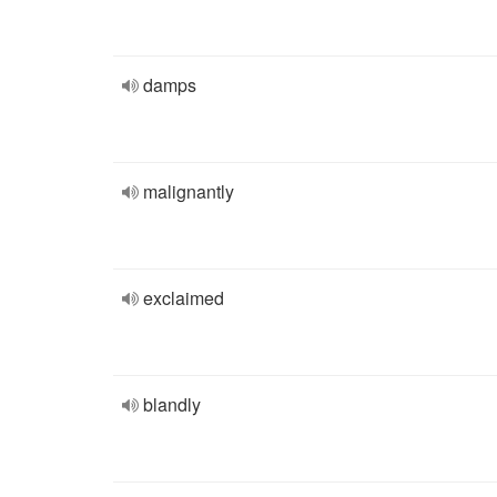
damps
malignantly
exclaimed
blandly