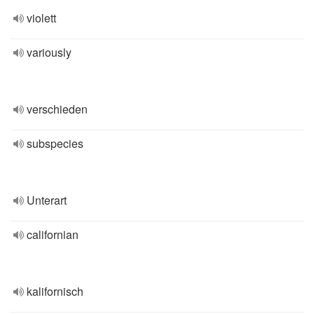
violett
variously
verschieden
subspecies
Unterart
californian
kalifornisch