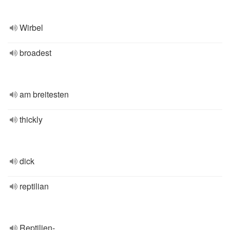
Wirbel
broadest
am breitesten
thickly
dick
reptilian
Reptilien-