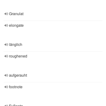
Granulat
elongate
länglich
roughened
aufgerauht
footnote
Fußnote