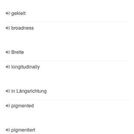
gekielt
broadness
Breite
longitudinally
in Längsrichtung
pigmented
pigmentiert