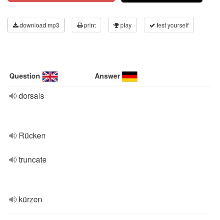
download mp3
print
play
test yourself
Question
Answer
dorsals
Rücken
truncate
kürzen