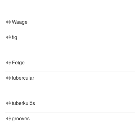
Waage
fig
Feige
tubercular
tuberkulös
grooves