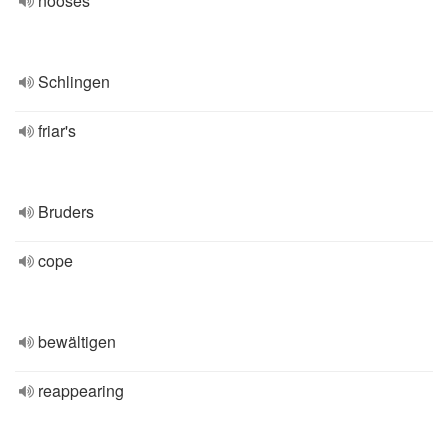
nooses
Schlingen
friar's
Bruders
cope
bewältigen
reappearing