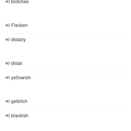
blotches
Flecken
distally
distal
yellowish
gelblich
blackish