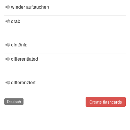
wieder auftauchen
drab
eintönig
differentiated
differenziert
Deutsch
Create flashcards