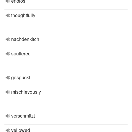
endlos
thoughtfully
nachdenklich
sputtered
gespuckt
mischievously
verschmitzt
yellowed