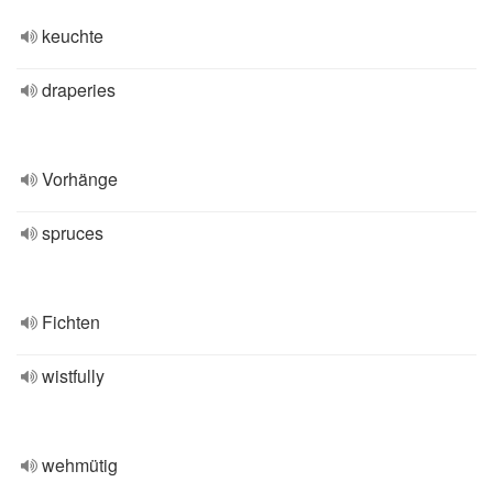
keuchte
draperies
Vorhänge
spruces
Fichten
wistfully
wehmütig