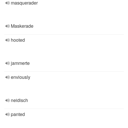
masquerader
Maskerade
hooted
jammerte
enviously
neidisch
panted