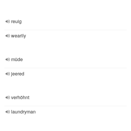
reuig
wearily
müde
jeered
verhöhnt
laundryman