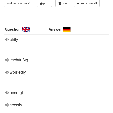
download mp3
print
play
test yourself
Question
Answer
airily
leichtfüßig
worriedly
besorgt
crossly