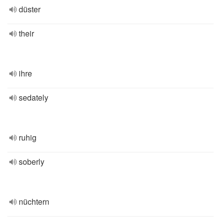
düster
their
ihre
sedately
ruhig
soberly
nüchtern