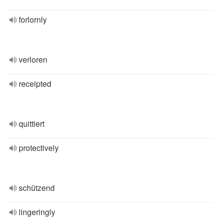
forlornly
verloren
receipted
quittiert
protectively
schützend
lingeringly