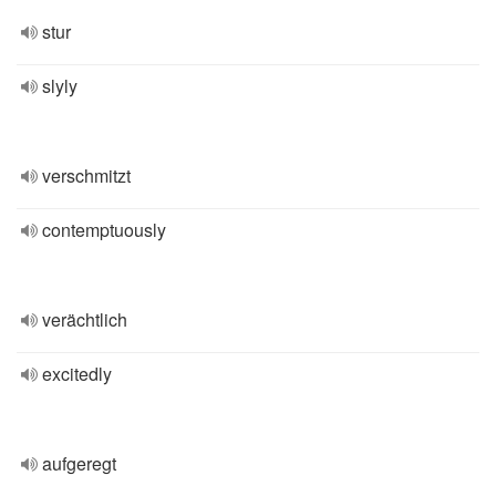
stur
slyly
verschmitzt
contemptuously
verächtlich
excitedly
aufgeregt