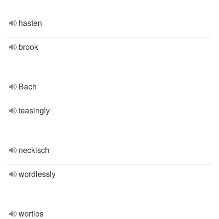
hasten
brook
Bach
teasingly
neckisch
wordlessly
wortlos