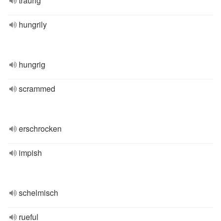
traurig
hungrily
hungrig
scrammed
erschrocken
impish
schelmisch
rueful