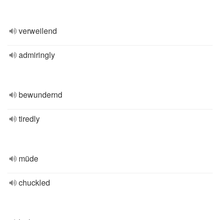
verweilend
admiringly
bewundernd
tiredly
müde
chuckled