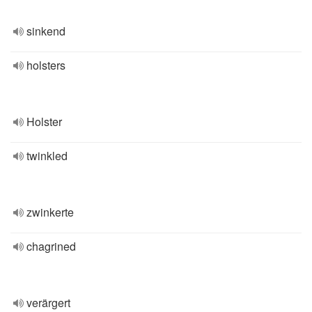
sinkend
holsters
Holster
twinkled
zwinkerte
chagrined
verärgert