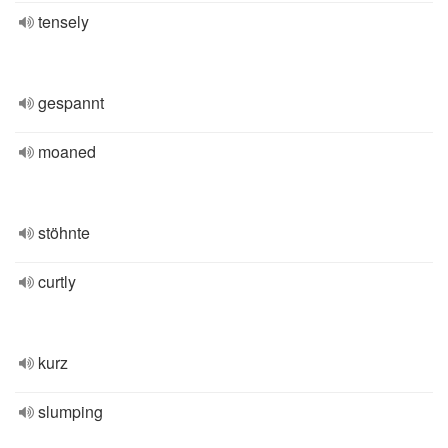
tensely
gespannt
moaned
stöhnte
curtly
kurz
slumping