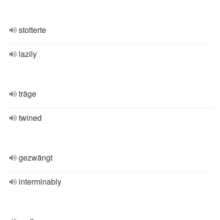
stotterte
lazily
träge
twined
gezwängt
interminably