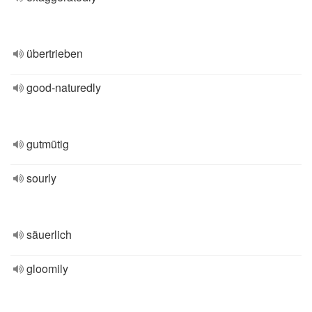
übertrieben
good-naturedly
gutmütig
sourly
säuerlich
gloomily