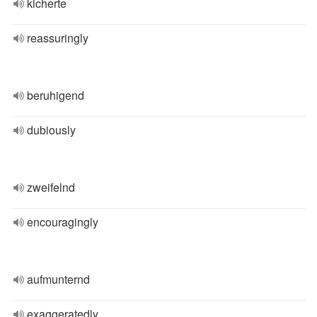
kicherte
reassuringly
beruhigend
dubiously
zweifelnd
encouragingly
aufmunternd
exaggeratedly