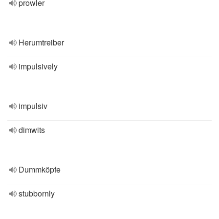
prowler
Herumtreiber
impulsively
impulsiv
dimwits
Dummköpfe
stubbornly