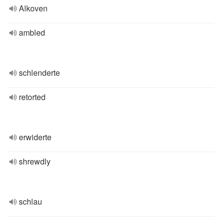
Alkoven
ambled
schlenderte
retorted
erwiderte
shrewdly
schlau