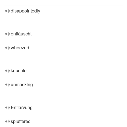
disappointedly
enttäuscht
wheezed
keuchte
unmasking
Entlarvung
spluttered