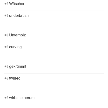
Wäscher
underbrush
Unterholz
curving
gekrümmt
twirled
wirbelte herum