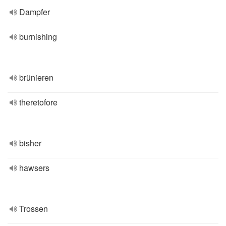
Dampfer
burnishing
brünieren
theretofore
bisher
hawsers
Trossen