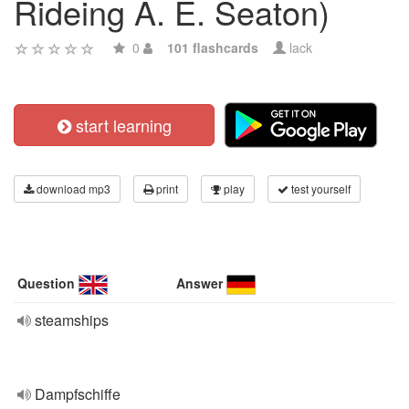
Rideing A. E. Seaton)
0
101 flashcards
lack
start learning
download mp3
print
play
test yourself
Question
Answer
steamships
Dampfschiffe