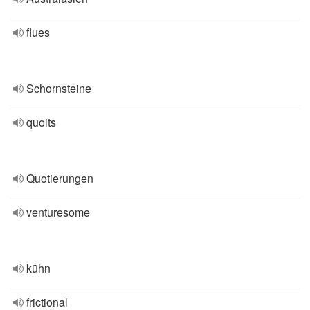
flues
Schornsteine
quoits
Quotierungen
venturesome
kühn
frictional