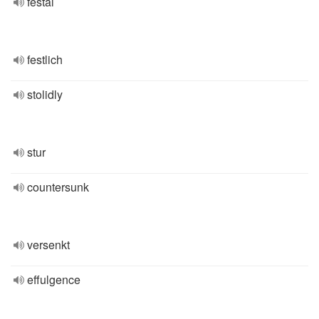
festal
festlich
stolidly
stur
countersunk
versenkt
effulgence