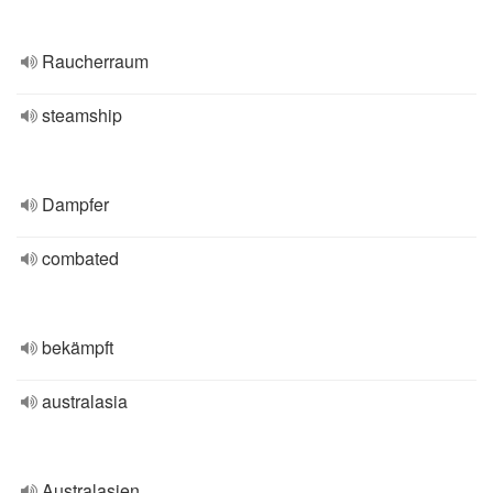
Raucherraum
steamship
Dampfer
combated
bekämpft
australasia
Australasien