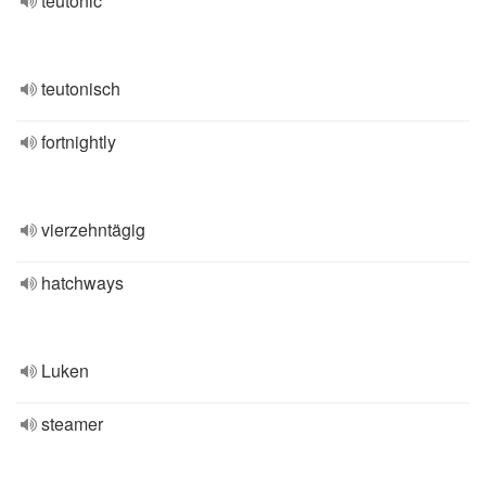
teutonic
teutonisch
fortnightly
vierzehntägig
hatchways
Luken
steamer