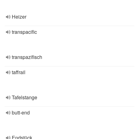
Heizer
transpacific
transpazifisch
taffrail
Tafelstange
butt-end
Endstück