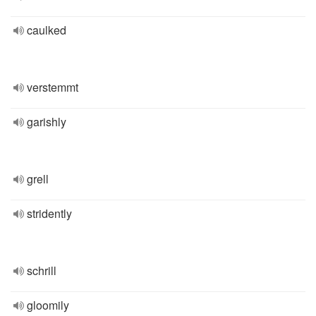
caulked
verstemmt
garishly
grell
stridently
schrill
gloomily