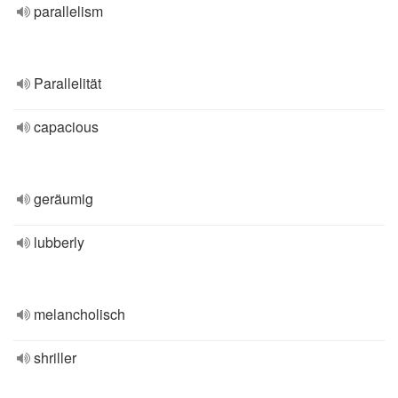
parallelism
Parallelität
capacious
geräumig
lubberly
melancholisch
shriller