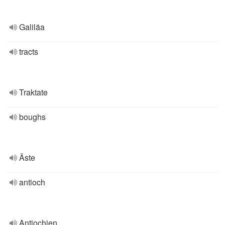
Galiläa
tracts
Traktate
boughs
Äste
antioch
Antiochien