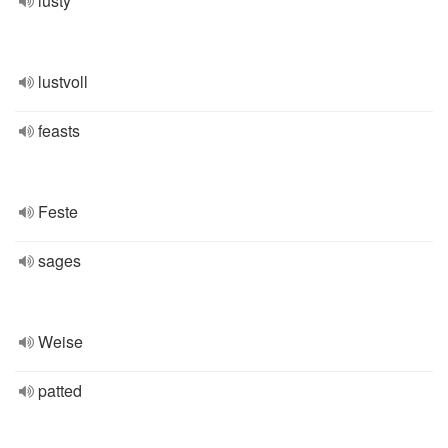
lusty
lustvoll
feasts
Feste
sages
Weise
patted