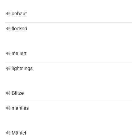
bebaut
flecked
meliert
lightnings
Blitze
mantles
Mäntel