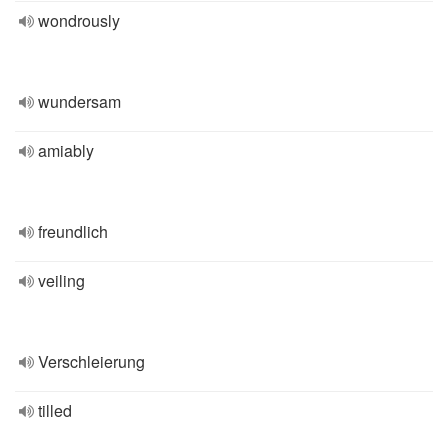
wondrously
wundersam
amiably
freundlich
veiling
Verschleierung
tilled