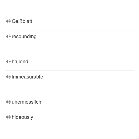
Geißblatt
resounding
hallend
immeasurable
unermesslich
hideously