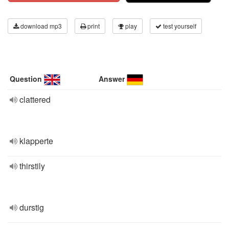
download mp3
print
play
test yourself
Question
Answer
clattered
klapperte
thirstily
durstig