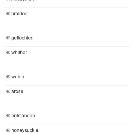
braided
geflochten
whither
wohin
arose
entstanden
honeysuckle