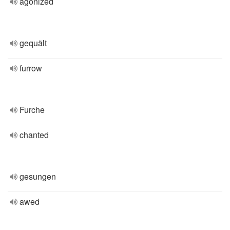
agonized
gequält
furrow
Furche
chanted
gesungen
awed