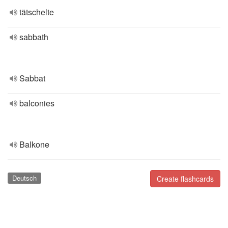
tätschelte
sabbath
Sabbat
balconies
Balkone
Deutsch
Create flashcards