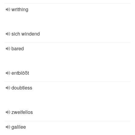
writhing
sich windend
bared
entblößt
doubtless
zweifellos
galilee