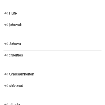
Hufe
jehovah
Jehova
cruelties
Grausamkeiten
shivered
zitterte