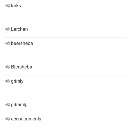
larks
Lerchen
beersheba
Biersheba
grimly
grimmig
accoutrements