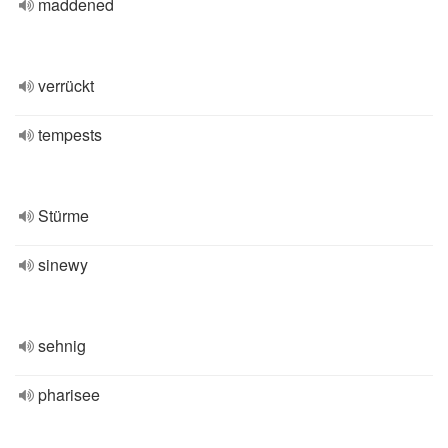
maddened
verrückt
tempests
Stürme
sinewy
sehnig
pharisee