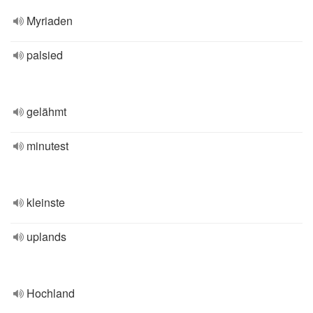
Myriaden
palsied
gelähmt
minutest
kleinste
uplands
Hochland