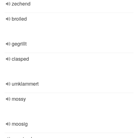
zechend
broiled
gegrillt
clasped
umklammert
mossy
moosig