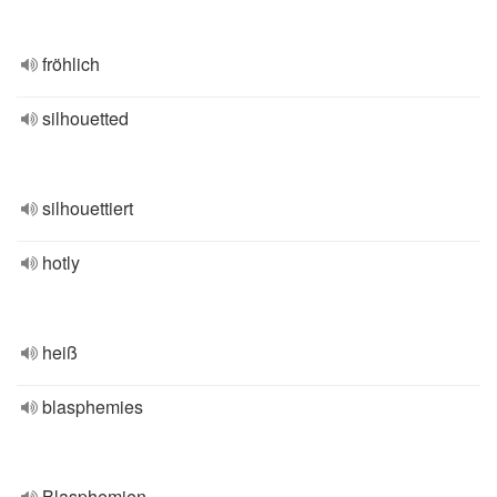
fröhlich
silhouetted
silhouettiert
hotly
heiß
blasphemies
Blasphemien