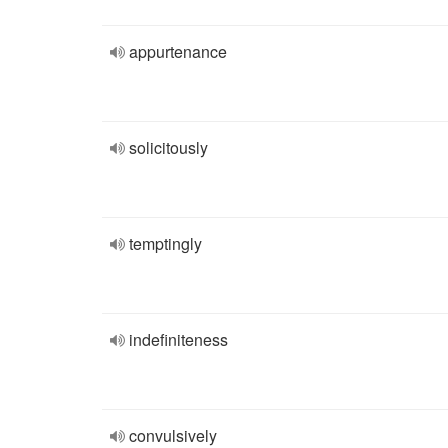
appurtenance
solicitously
temptingly
indefiniteness
convulsively