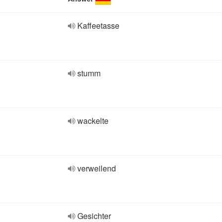
Kaffeetasse
stumm
wackelte
verweilend
Gesichter