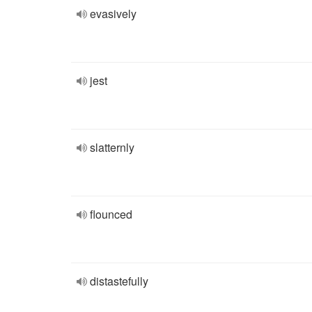
evasively
jest
slatternly
flounced
distastefully