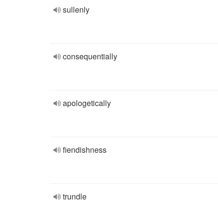
sullenly
consequentially
apologetically
fiendishness
trundle