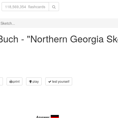
Sketch...
uch - "Northern Georgia Ske
print
play
test yourself
Answer