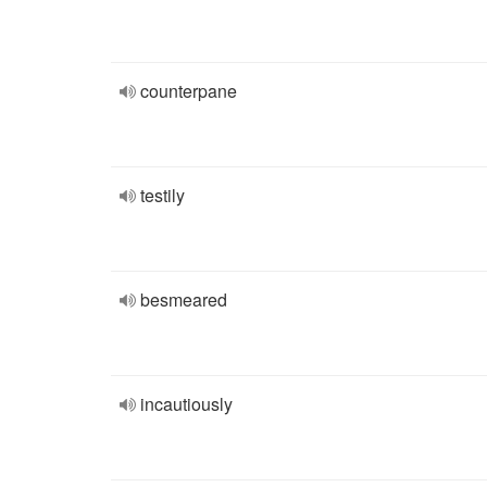
counterpane
testily
besmeared
incautiously