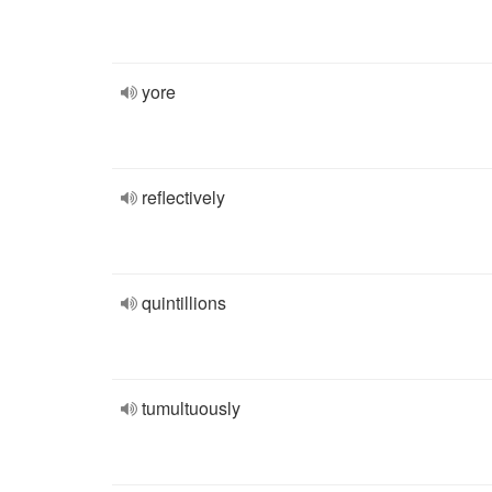
yore
reflectively
quintillions
tumultuously