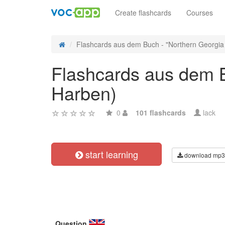
Create flashcards
Courses
Flashcards aus dem Buch - "Northern Georgia 
Flashcards aus dem B
Harben)
0
101 flashcards
lack
start learning
download mp3
Question