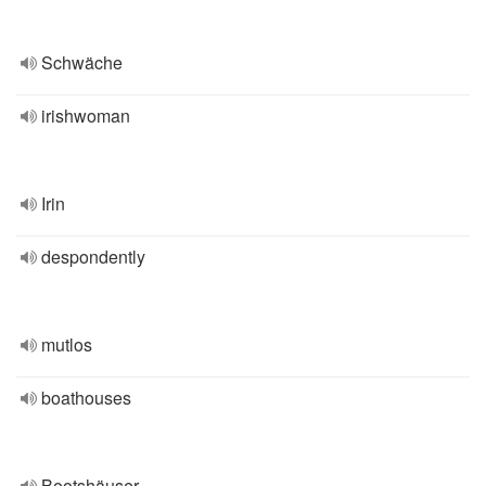
Schwäche
irishwoman
Irin
despondently
mutlos
boathouses
Bootshäuser