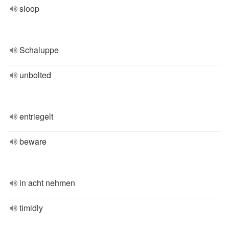
sloop
Schaluppe
unbolted
entriegelt
beware
in acht nehmen
timidly