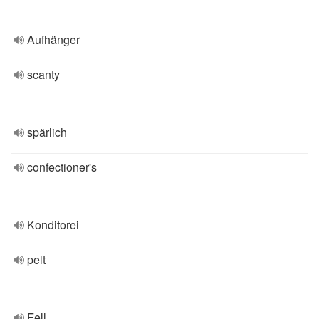
Aufhänger
scanty
spärlich
confectioner's
Konditorei
pelt
Fell