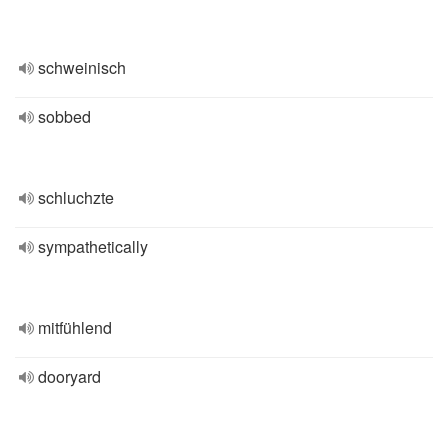
schweinisch
sobbed
schluchzte
sympathetically
mitfühlend
dooryard