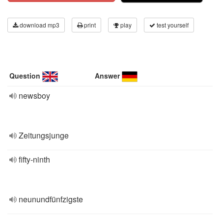
download mp3
print
play
test yourself
Question
Answer
newsboy
Zeitungsjunge
fifty-ninth
neunundfünfzigste