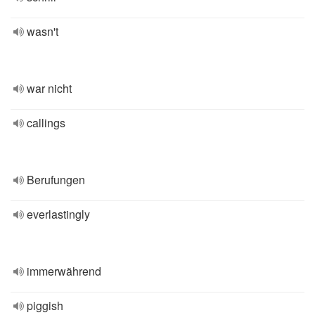
wasn't
war nicht
callings
Berufungen
everlastingly
immerwährend
piggish