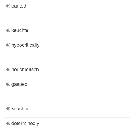
panted
keuchte
hypocritically
heuchlerisch
gasped
keuchte
determinedly