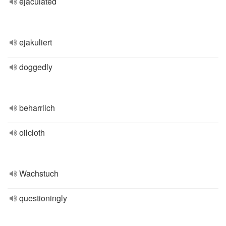
ejaculated
ejakuliert
doggedly
beharrlich
oilcloth
Wachstuch
questioningly