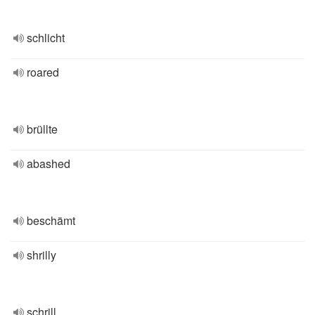
schlicht
roared
brüllte
abashed
beschämt
shrilly
schrill