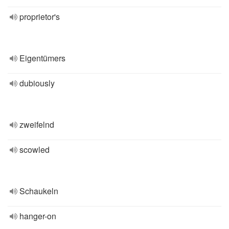
proprietor's
Eigentümers
dubiously
zweifelnd
scowled
Schaukeln
hanger-on