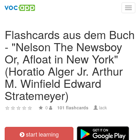
Toggl
navig
Flashcards aus dem Buch
- "Nelson The Newsboy
Or, Afloat in New York"
(Horatio Alger Jr. Arthur
M. Winfield Edward
Stratemeyer)
0
101 flashcards
lack
start learning