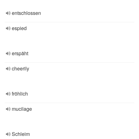
entschlossen
espied
erspäht
cheerily
fröhlich
mucilage
Schleim