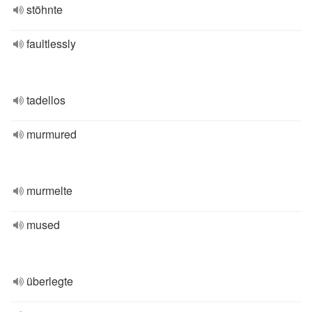
stöhnte
faultlessly
tadellos
murmured
murmelte
mused
überlegte