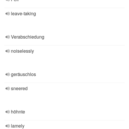
leave-taking
Verabschiedung
noiselessly
geräuschlos
sneered
höhnte
lamely