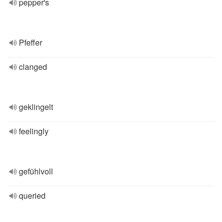
pepper's
Pfeffer
clanged
geklingelt
feelingly
gefühlvoll
queried