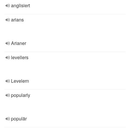
anglisiert
arians
Arianer
levellers
Levelern
popularly
populär