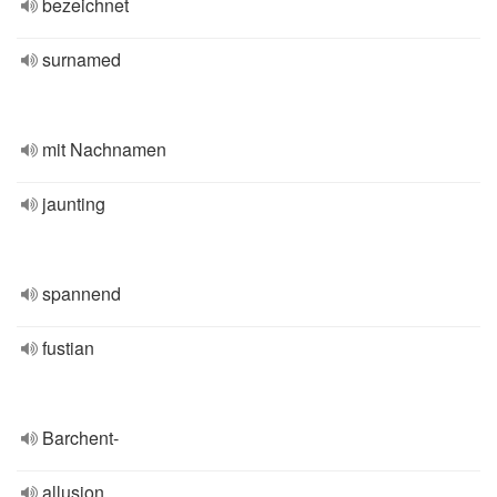
bezeichnet
surnamed
mit Nachnamen
jaunting
spannend
fustian
Barchent-
allusion