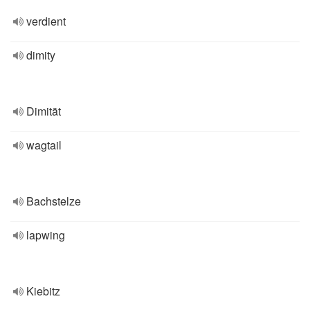
verdient
dimity
Dimität
wagtail
Bachstelze
lapwing
Kiebitz