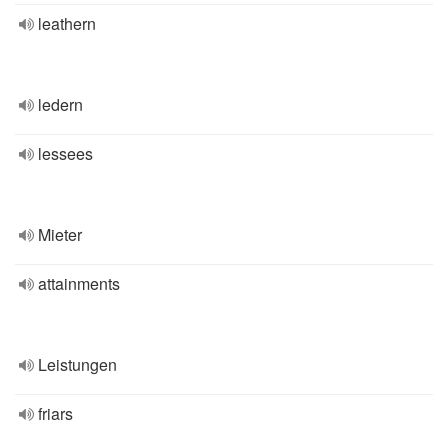
leathern
ledern
lessees
Mieter
attainments
Leistungen
friars