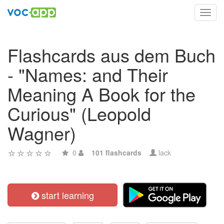
Toggl
navig
Flashcards aus dem Buch
- "Names: and Their
Meaning A Book for the
Curious" (Leopold
Wagner)
0
101 flashcards
lack
start learning