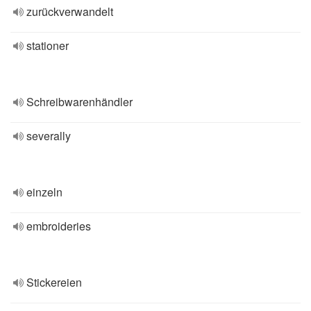
zurückverwandelt
stationer
Schreibwarenhändler
severally
einzeln
embroideries
Stickereien