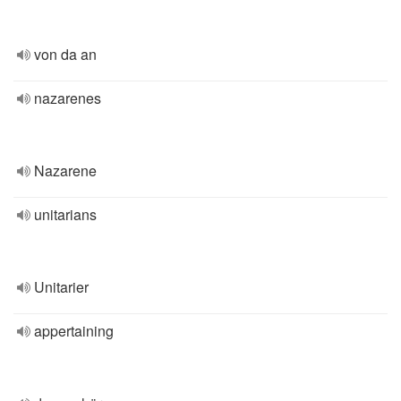
von da an
nazarenes
Nazarene
unitarians
Unitarier
appertaining