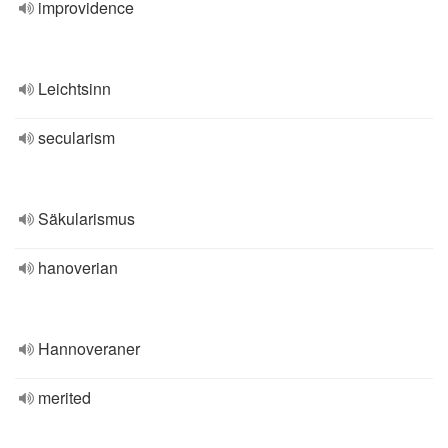
improvidence
Leichtsinn
secularism
Säkularismus
hanoverian
Hannoveraner
merited