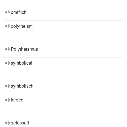
brieflich
polytheism
Polytheismus
symbolical
symbolisch
forded
gefesselt