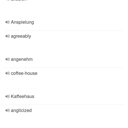
Anspielung
agreeably
angenehm
coffee-house
Kaffeehaus
anglicized