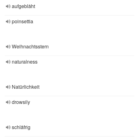
aufgebläht
poinsettia
Weihnachtsstern
naturalness
Natürlichkeit
drowsily
schläfrig