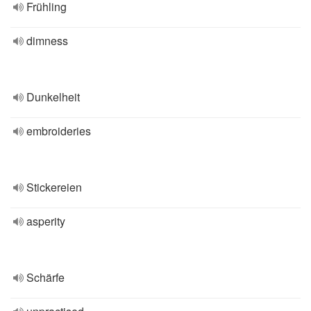
Frühling
dimness
Dunkelheit
embroideries
Stickereien
asperity
Schärfe