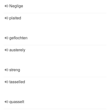
Neglige
plaited
geflochten
austerely
streng
tasselled
quasselt