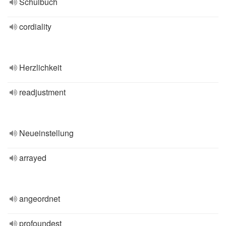
Schulbuch
cordiality
Herzlichkeit
readjustment
Neueinstellung
arrayed
angeordnet
profoundest