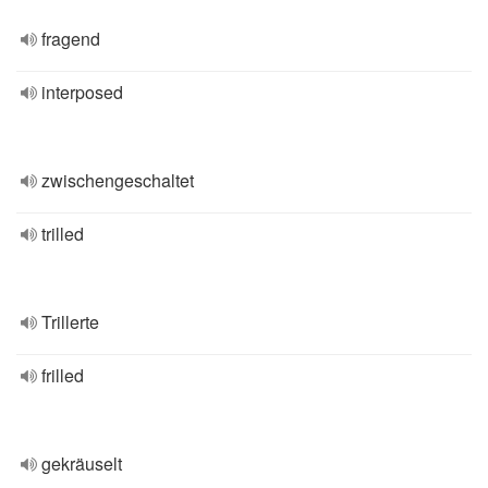
fragend
interposed
zwischengeschaltet
trilled
Trillerte
frilled
gekräuselt