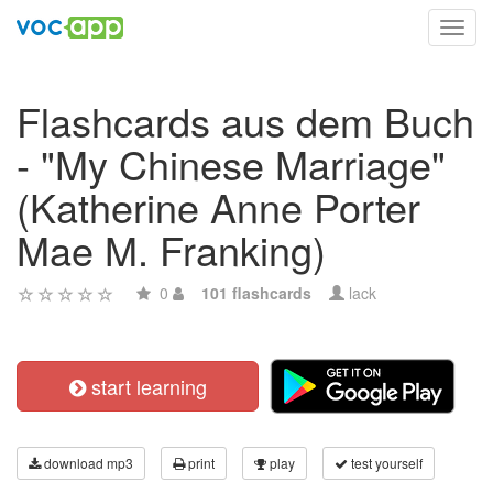
Toggl
navig
Flashcards aus dem Buch
- "My Chinese Marriage"
(Katherine Anne Porter
Mae M. Franking)
0
101 flashcards
lack
start learning
download mp3
print
play
test yourself