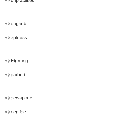
unpractised
ungeübt
aptness
Eignung
garbed
gewappnet
négligé