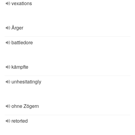
vexations
Ärger
battledore
kämpfte
unhesitatingly
ohne Zögern
retorted