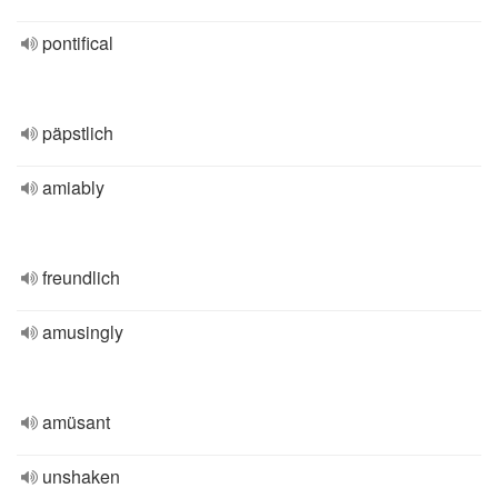
pontifical
päpstlich
amiably
freundlich
amusingly
amüsant
unshaken