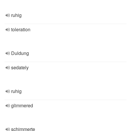
ruhig
toleration
Duldung
sedately
ruhig
glimmered
schimmerte