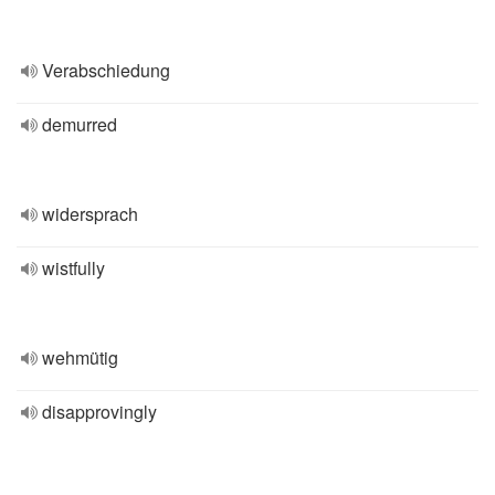
Verabschiedung
demurred
widersprach
wistfully
wehmütig
disapprovingly