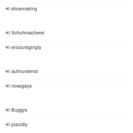
shoemaking
Schuhmacherei
encouragingly
aufmunternd
nosegays
Buggys
placidly