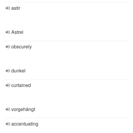
astir
Astrei
obscurely
dunkel
curtained
vorgehängt
accentuating