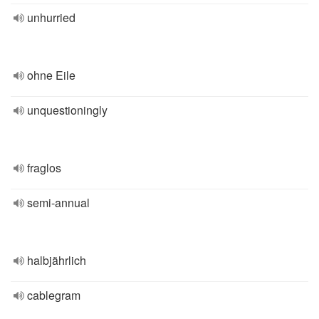
unhurried
ohne Eile
unquestioningly
fraglos
semi-annual
halbjährlich
cablegram