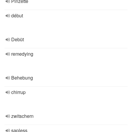
Pinzette
début
Debüt
remedying
Behebung
chirrup
zwitschern
sapless