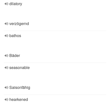
dilatory
verzögernd
bathos
Bäder
seasonable
Saisonfähig
hearkened