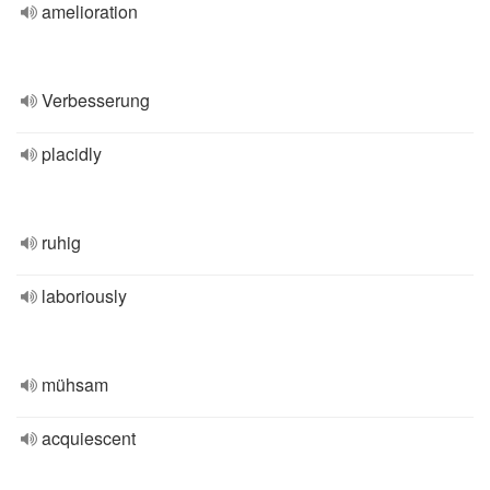
amelioration
Verbesserung
placidly
ruhig
laboriously
mühsam
acquiescent