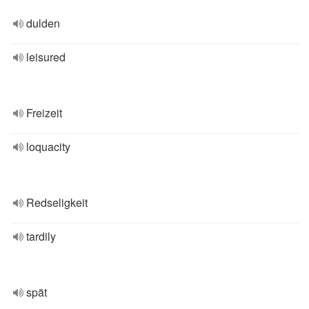
dulden
leisured
Freizeit
loquacity
Redseligkeit
tardily
spät