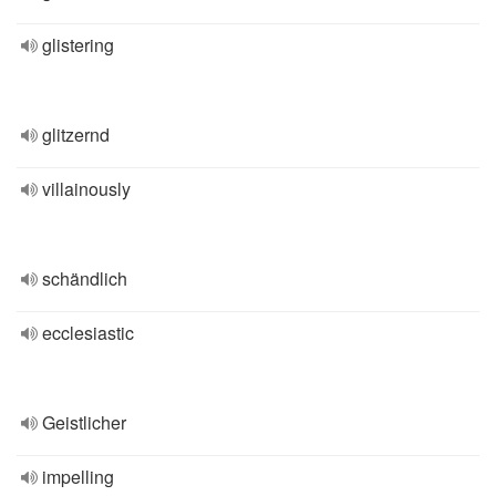
glistering
glitzernd
villainously
schändlich
ecclesiastic
Geistlicher
impelling