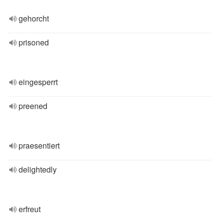
gehorcht
prisoned
eingesperrt
preened
praesentiert
delightedly
erfreut