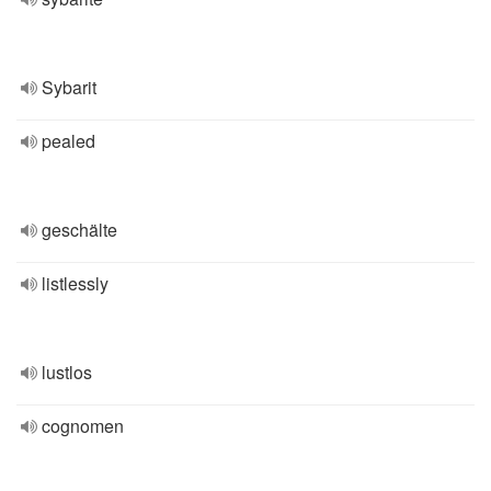
Sybarit
pealed
geschälte
listlessly
lustlos
cognomen