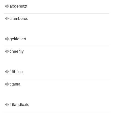
abgenutzt
clambered
geklettert
cheerily
fröhlich
titania
Titandioxid