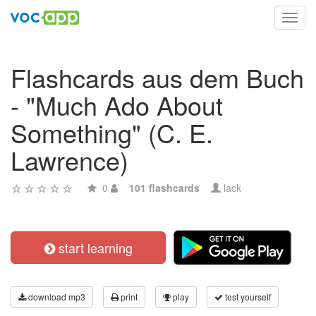
Toggl
navig
Flashcards aus dem Buch
- "Much Ado About
Something" (C. E.
Lawrence)
0
101 flashcards
lack
start learning
download mp3
print
play
test yourself