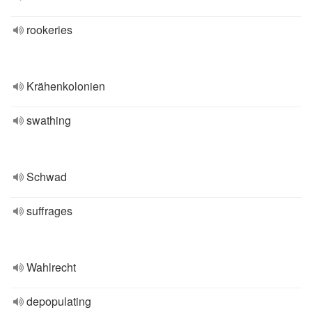
rookeries
Krähenkolonien
swathing
Schwad
suffrages
Wahlrecht
depopulating