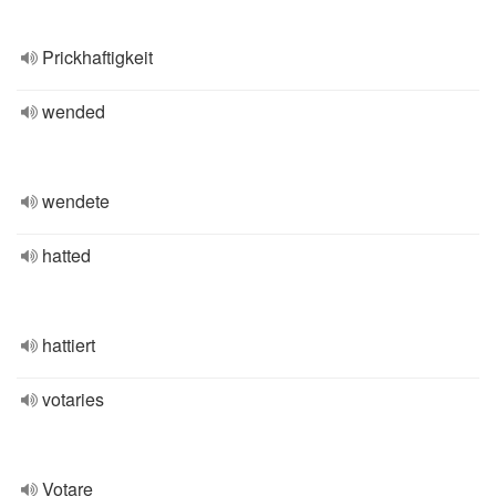
Prickhaftigkeit
wended
wendete
hatted
hattiert
votaries
Votare