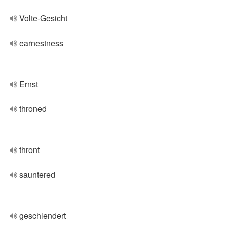
Volte-Gesicht
earnestness
Ernst
throned
thront
sauntered
geschlendert