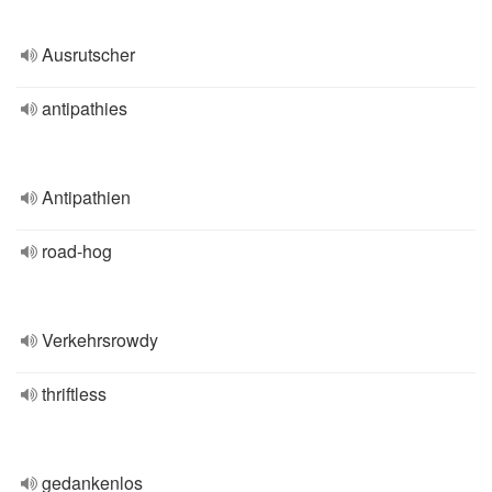
Ausrutscher
antipathies
Antipathien
road-hog
Verkehrsrowdy
thriftless
gedankenlos