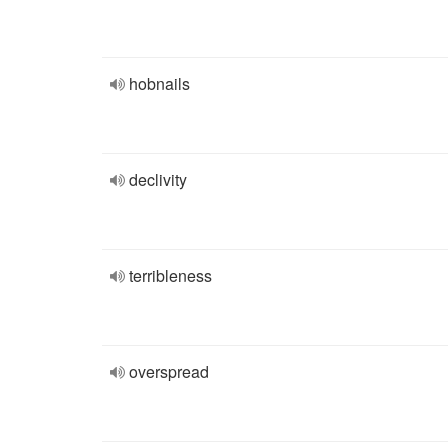
hobnails
declivity
terribleness
overspread