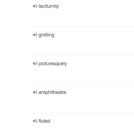
taciturnity
girdling
picturesquely
amphitheatre
fluted