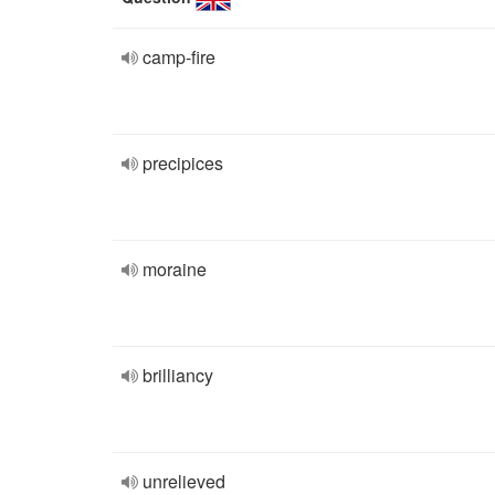
camp-fire
precipices
moraine
brilliancy
unrelieved