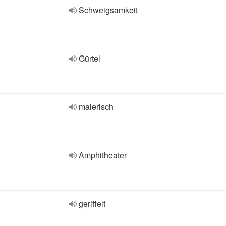
Schweigsamkeit
Gürtel
malerisch
Amphitheater
geriffelt