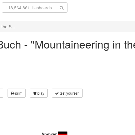
the S...
uch - "Mountaineering in th
print
play
test yourself
Answer