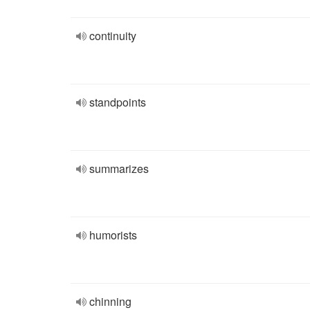
continuity
standpoints
summarizes
humorists
chinning