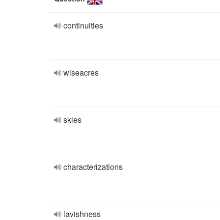
continuities
wiseacres
skies
characterizations
lavishness