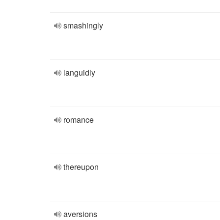
smashingly
languidly
romance
thereupon
aversions