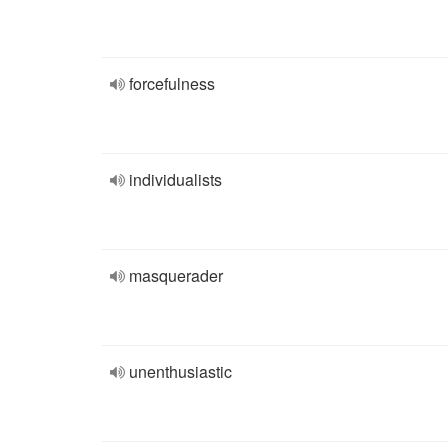
forcefulness
individualists
masquerader
unenthusiastic