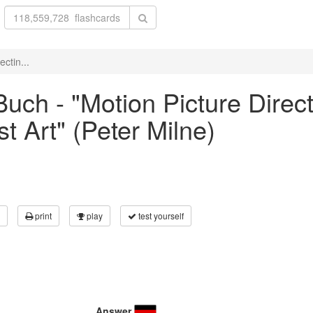
ctin...
uch - "Motion Picture Direc
t Art" (Peter Milne)
print
play
test yourself
Answer