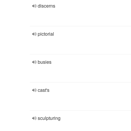
discerns
pictorial
busies
cast's
sculpturing