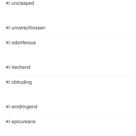
unclasped
unverschlossen
odoriferous
riechend
obtruding
eindringend
epicureans