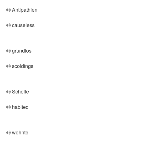
Antipathien
causeless
grundlos
scoldings
Schelte
habited
wohnte