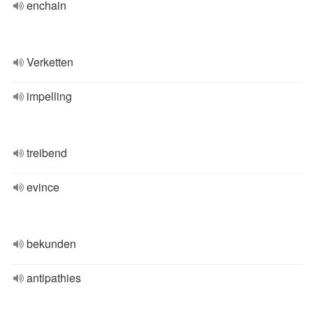
enchain
Verketten
impelling
treibend
evince
bekunden
antipathies