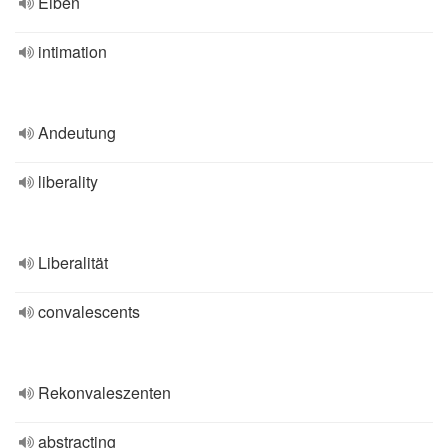
Eiben
intimation
Andeutung
liberality
Liberalität
convalescents
Rekonvaleszenten
abstracting