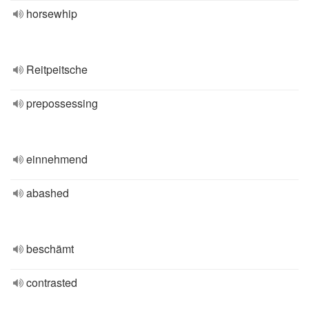
horsewhip
Reitpeitsche
prepossessing
einnehmend
abashed
beschämt
contrasted