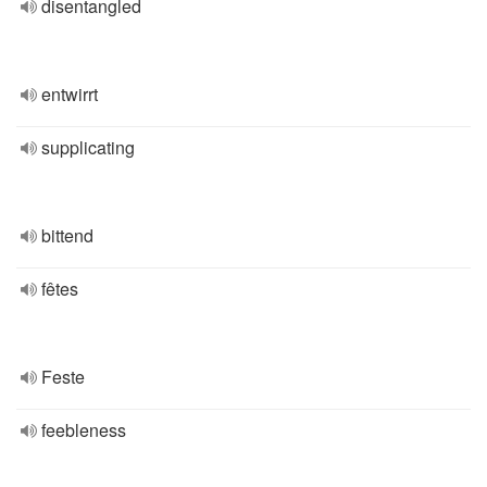
disentangled
entwirrt
supplicating
bittend
fêtes
Feste
feebleness