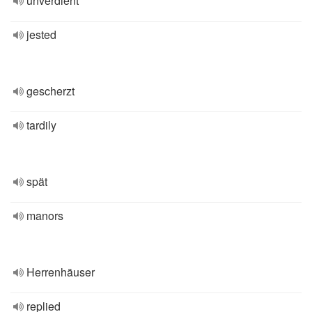
unverdient
jested
gescherzt
tardily
spät
manors
Herrenhäuser
replied