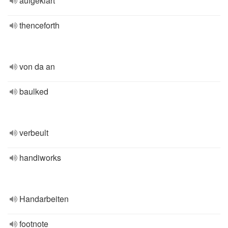
aufgeklärt
thenceforth
von da an
baulked
verbeult
handiworks
Handarbeiten
footnote