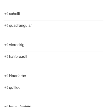
schellt
quadrangular
viereckig
hairbreadth
Haarfarbe
quitted
hat aufgehört