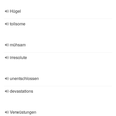
Hügel
toilsome
mühsam
irresolute
unentschlossen
devastations
Verwüstungen