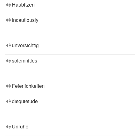
Haubitzen
incautiously
unvorsichtig
solemnities
Feierlichkeiten
disquietude
Unruhe