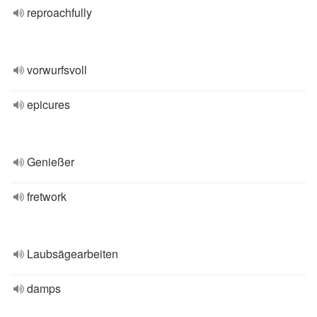
reproachfully
vorwurfsvoll
epicures
Genießer
fretwork
Laubsägearbeiten
damps