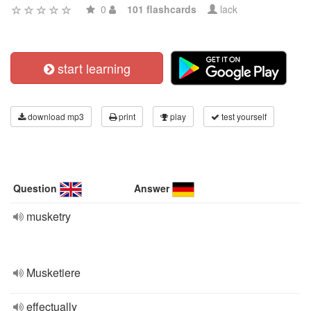
0
101 flashcards
lack
start learning
download mp3
print
play
test yourself
Question
Answer
musketry
Musketiere
effectually