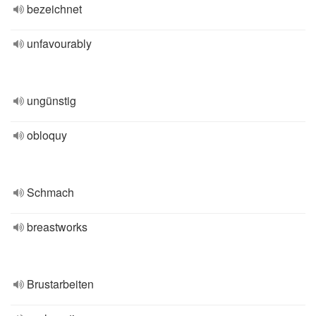
bezeichnet
unfavourably
ungünstig
obloquy
Schmach
breastworks
Brustarbeiten