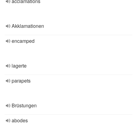
acclamations
Akklamationen
encamped
lagerte
parapets
Brüstungen
abodes