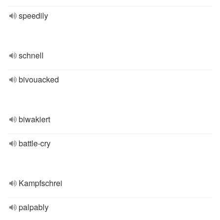
speedily
schnell
bivouacked
biwakiert
battle-cry
Kampfschrei
palpably