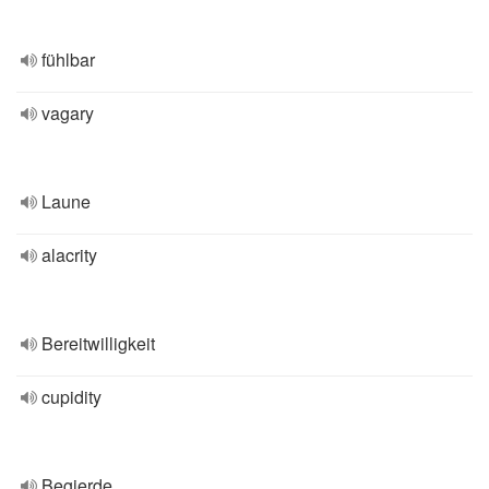
fühlbar
vagary
Laune
alacrity
Bereitwilligkeit
cupidity
Begierde