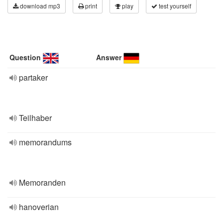
download mp3
print
play
test yourself
Question
Answer
partaker
Teilhaber
memorandums
Memoranden
hanoverian