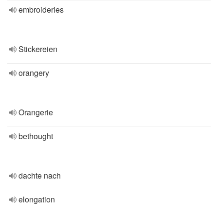
embroideries
Stickereien
orangery
Orangerie
bethought
dachte nach
elongation