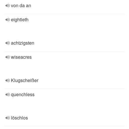
von da an
eightieth
achtzigsten
wiseacres
Klugscheißer
quenchless
löschlos