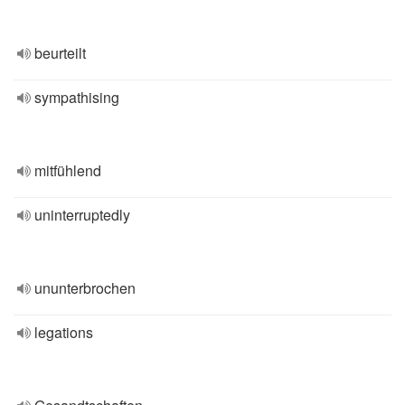
beurteilt
sympathising
mitfühlend
uninterruptedly
ununterbrochen
legations