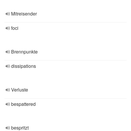
Mitreisender
foci
Brennpunkte
dissipations
Verluste
bespattered
bespritzt