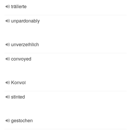
trällerte
unpardonably
unverzeihlich
convoyed
Konvoi
stinted
gestochen