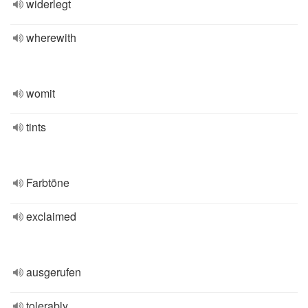
widerlegt
wherewith
womit
tints
Farbtöne
exclaimed
ausgerufen
tolerably