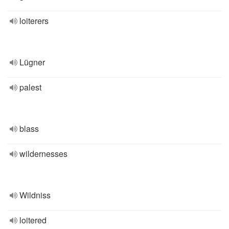
loiterers
Lügner
palest
blass
wildernesses
Wildniss
loitered