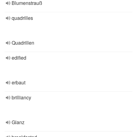
Blumenstrauß
quadrilles
Quadrillen
edified
erbaut
brilliancy
Glanz