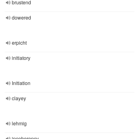
brustend
dowered
erpicht
initiatory
Initiation
clayey
lehmig
incoherency