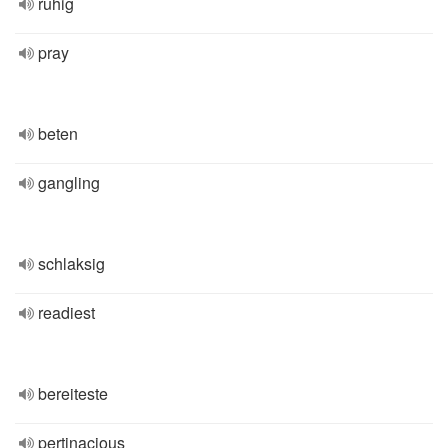
ruhig
pray
beten
gangling
schlaksig
readiest
bereiteste
pertinacious