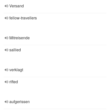
Versand
fellow-travellers
Mitreisende
sallied
verklagt
rifted
aufgerissen