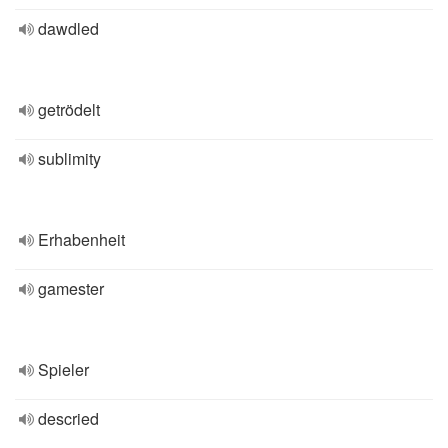
dawdled
getrödelt
sublimity
Erhabenheit
gamester
Spieler
descried