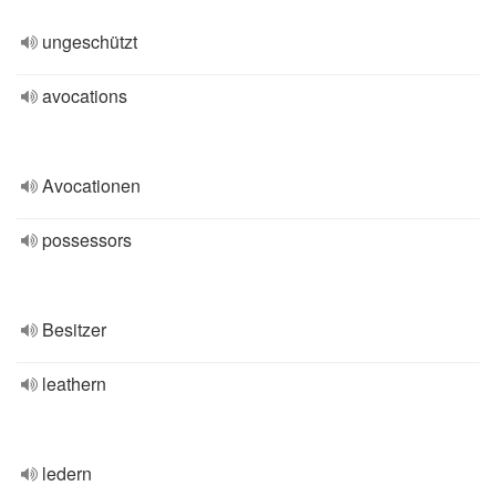
ungeschützt
avocations
Avocationen
possessors
Besitzer
leathern
ledern