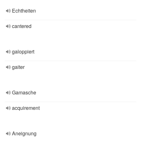
Echtheiten
cantered
galoppiert
gaiter
Gamasche
acquirement
Aneignung