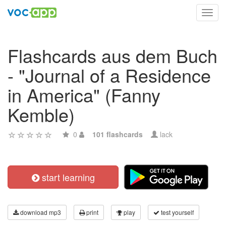
Toggl
navig
Flashcards aus dem Buch
- "Journal of a Residence
in America" (Fanny
Kemble)
0
101 flashcards
lack
start learning
download mp3
print
play
test yourself