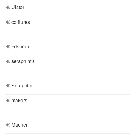
Ulster
coiffures
Frisuren
seraphim's
Seraphim
makers
Macher