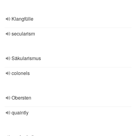
Klangfülle
secularism
Säkularismus
colonels
Obersten
quaintly