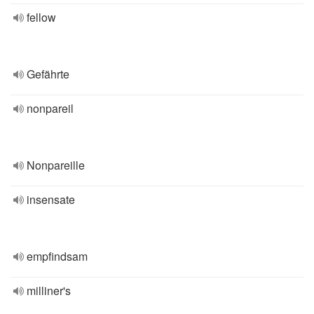
fellow
Gefährte
nonpareil
Nonpareille
insensate
empfindsam
milliner's