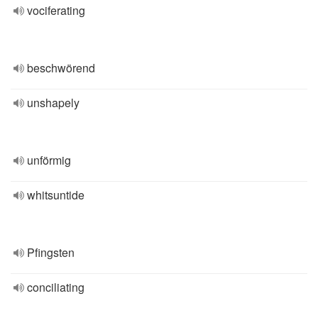
vociferating
beschwörend
unshapely
unförmig
whitsuntide
Pfingsten
conciliating