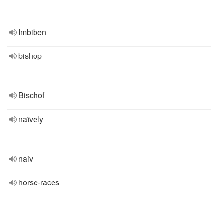
Imbiben
bishop
Bischof
naïvely
naiv
horse-races