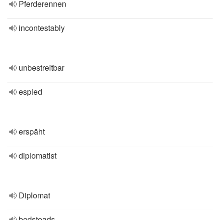
Pferderennen
incontestably
unbestreitbar
espied
erspäht
diplomatist
Diplomat
bedsteads