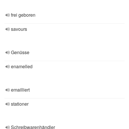
frei geboren
savours
Genüsse
enamelled
emailliert
stationer
Schreibwarenhändler