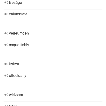
Bezüge
calumniate
verleumden
coquettishly
kokett
effectually
wirksam