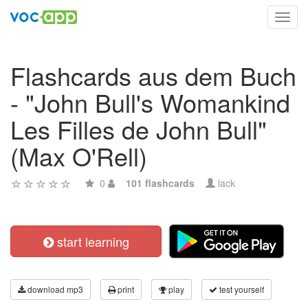
Toggl
navig
Flashcards aus dem Buch
- "John Bull's Womankind
Les Filles de John Bull"
(Max O'Rell)
0
101 flashcards
lack
start learning
download mp3
print
play
test yourself