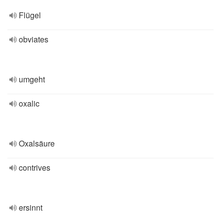
Flügel
obviates
umgeht
oxalic
Oxalsäure
contrives
ersinnt