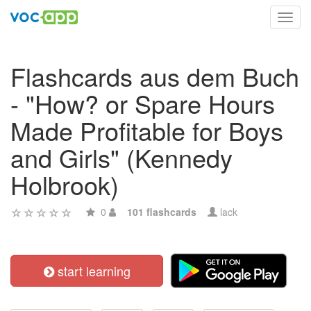
Toggl
navig
Flashcards aus dem Buch
- "How? or Spare Hours
Made Profitable for Boys
and Girls" (Kennedy
Holbrook)
0
101 flashcards
lack
start learning