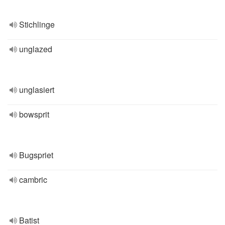
Stichlinge
unglazed
unglasiert
bowsprit
Bugspriet
cambric
Batist