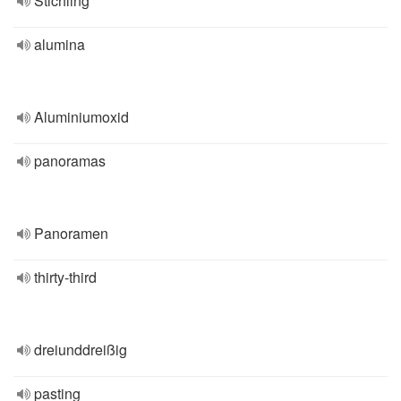
Stichling
alumina
Aluminiumoxid
panoramas
Panoramen
thirty-third
dreiunddreißig
pasting