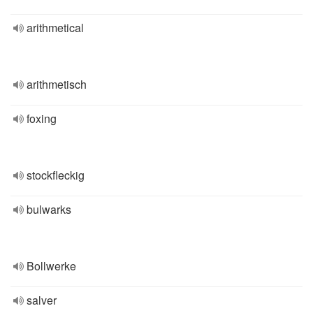
arithmetical
arithmetisch
foxing
stockfleckig
bulwarks
Bollwerke
salver