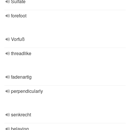
Sulfate
forefoot
Vorfuß
threadlike
fadenartig
perpendicularly
senkrecht
belaying