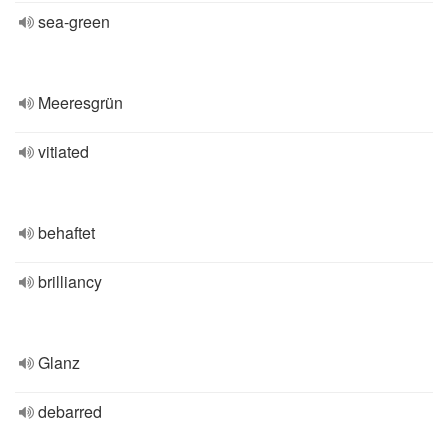
sea-green
Meeresgrün
vitiated
behaftet
brilliancy
Glanz
debarred