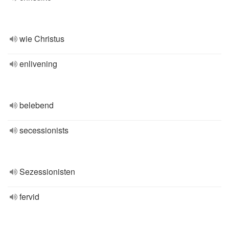
wie Christus
enlivening
belebend
secessionists
Sezessionisten
fervid