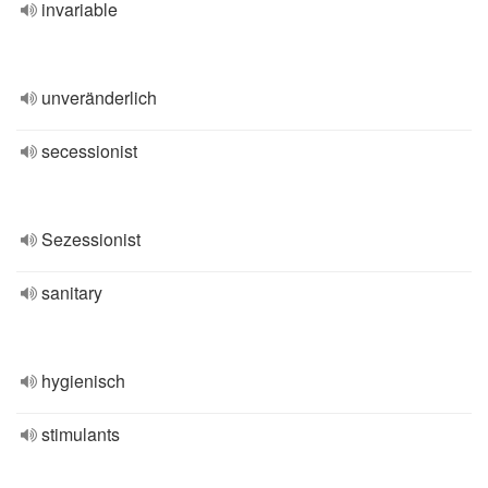
invariable
unveränderlich
secessionist
Sezessionist
sanitary
hygienisch
stimulants