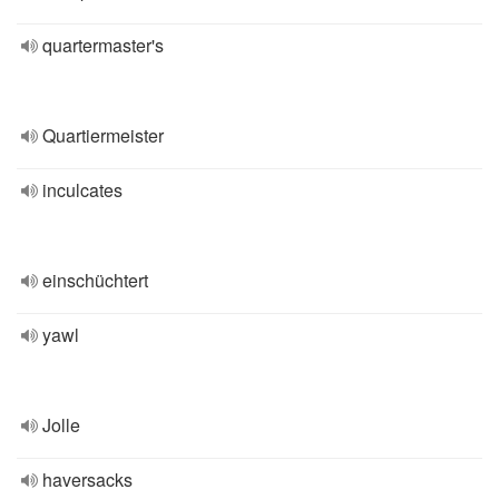
quartermaster's
Quartiermeister
inculcates
einschüchtert
yawl
Jolle
haversacks