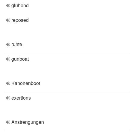
glühend
reposed
ruhte
gunboat
Kanonenboot
exertions
Anstrengungen