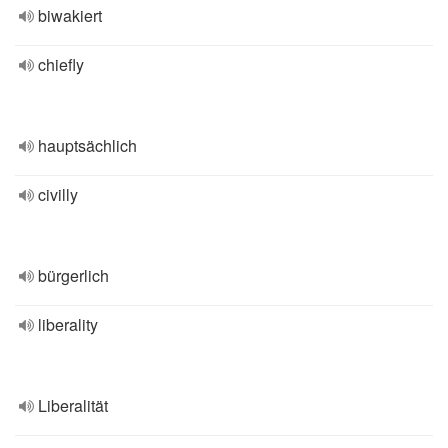
biwakiert
chiefly
hauptsächlich
civilly
bürgerlich
liberality
Liberalität