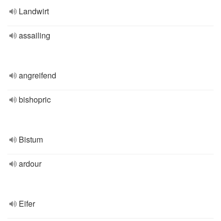
Landwirt
assailing
angreifend
bishopric
Bistum
ardour
Eifer