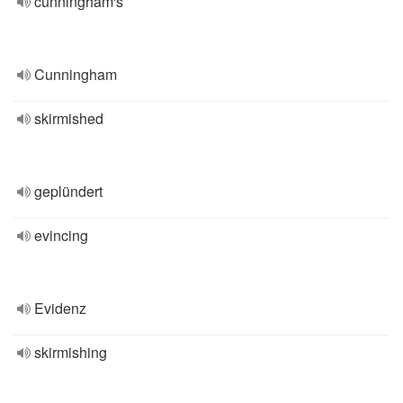
cunningham's
Cunningham
skirmished
geplündert
evincing
Evidenz
skirmishing