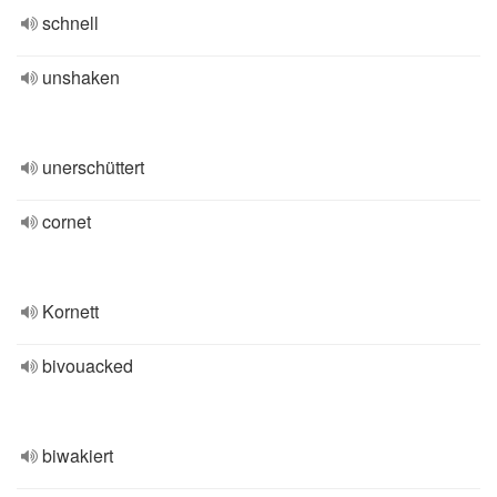
schnell
unshaken
unerschüttert
cornet
Kornett
bivouacked
biwakiert