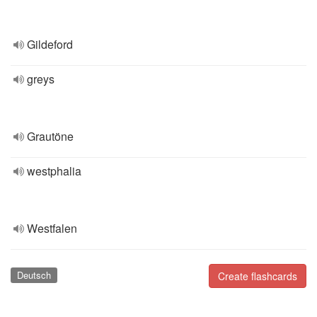
Gildeford
greys
Grautöne
westphalia
Westfalen
Deutsch
Create flashcards