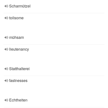
Scharmützel
toilsome
mühsam
lieutenancy
Statthalterei
fastnesses
Echtheiten