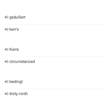
geäußert
kerr's
Kerrs
circumstanced
bedingt
thirty-ninth