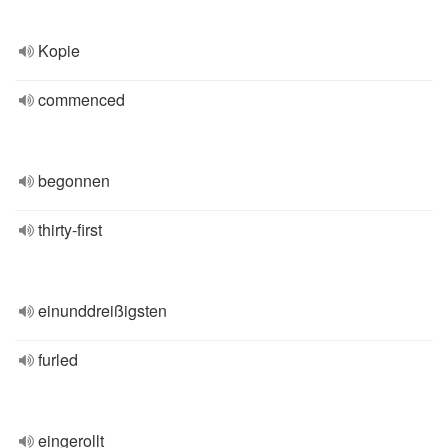
Kopie
commenced
begonnen
thirty-first
einunddreißigsten
furled
eingerollt