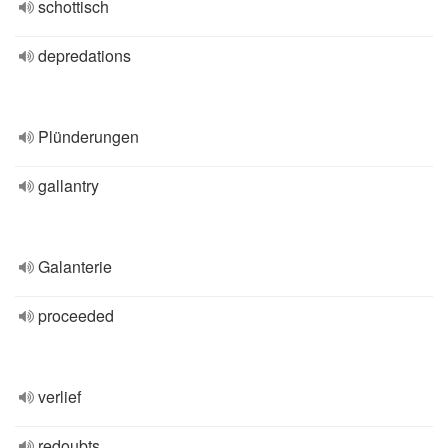
schottisch
depredations
Plünderungen
gallantry
Galanterie
proceeded
verlief
redoubts