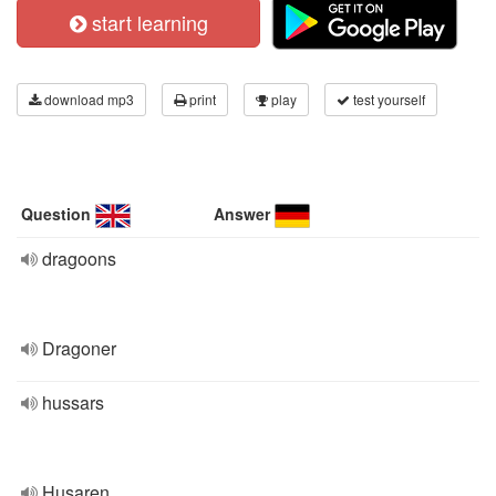
start learning
download mp3
print
play
test yourself
Question
Answer
dragoons
Dragoner
hussars
Husaren