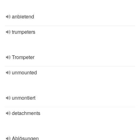
anbietend
trumpeters
Trompeter
unmounted
unmontiert
detachments
Ablösungen