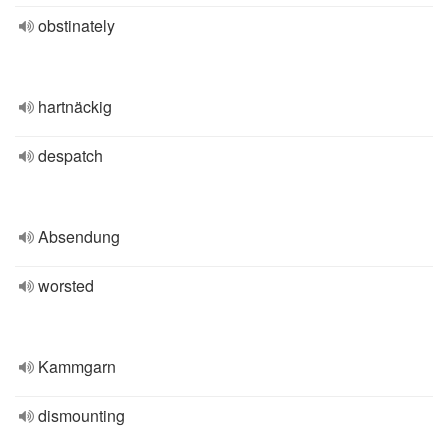
obstinately
hartnäckig
despatch
Absendung
worsted
Kammgarn
dismounting