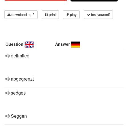
download mp3
print
play
test yourself
Question
Answer
delimited
abgegrenzt
sedges
Seggen