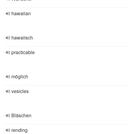
hawaiian
hawaiisch
practicable
möglich
vesicles
Bläschen
rending