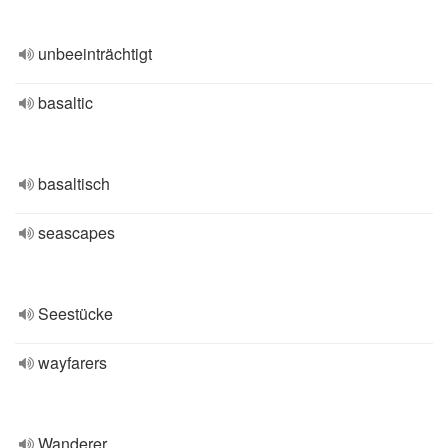
unbeeinträchtigt
basaltic
basaltisch
seascapes
Seestücke
wayfarers
Wanderer