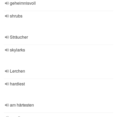
geheimnisvoll
shrubs
Sträucher
skylarks
Lerchen
hardiest
am härtesten