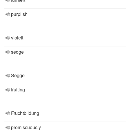
purplish
violett
sedge
Segge
fruiting
Fruchtbildung
promiscuously