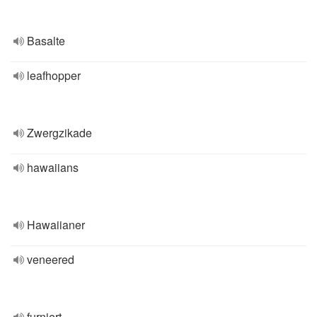
Basalte
leafhopper
Zwergzikade
hawaiians
Hawaiianer
veneered
furniert