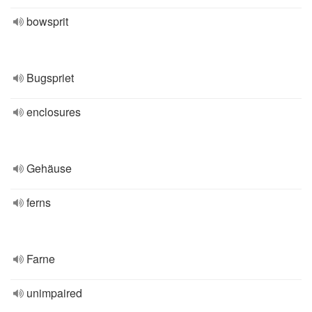
bowsprit
Bugspriet
enclosures
Gehäuse
ferns
Farne
unimpaired