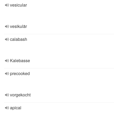
vesicular
vesikulär
calabash
Kalebasse
precooked
vorgekocht
apical