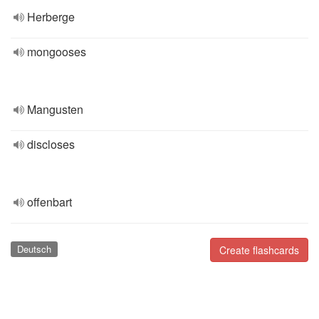
Herberge
mongooses
Mangusten
discloses
offenbart
Deutsch
Create flashcards