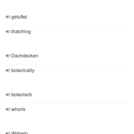
getuftet
thatching
Dachdecken
botanically
botanisch
whorls
Wirbeln