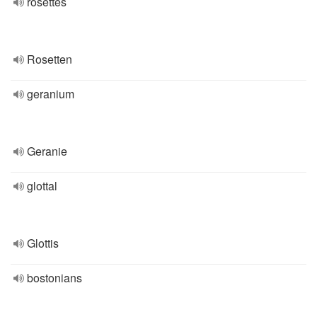
rosettes
Rosetten
geranium
Geranie
glottal
Glottis
bostonians