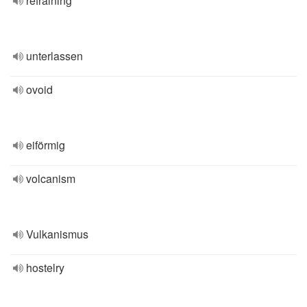
refraining
unterlassen
ovoid
eiförmig
volcanism
Vulkanismus
hostelry