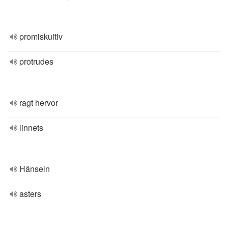
promiskuitiv
protrudes
ragt hervor
linnets
Hänseln
asters