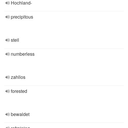
Hochland-
precipitous
steil
numberless
zahllos
forested
bewaldet