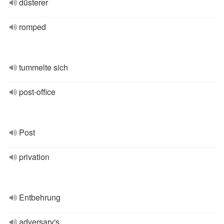
düsterer
romped
tummelte sich
post-office
Post
privation
Entbehrung
adversary's