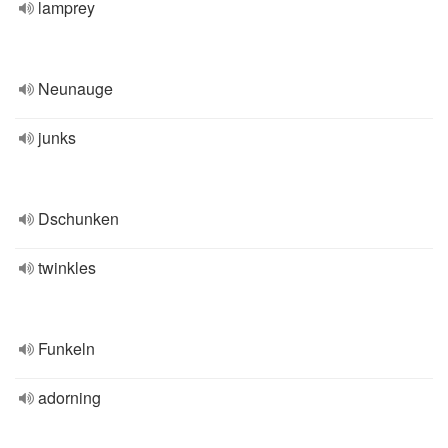
lamprey
Neunauge
junks
Dschunken
twinkles
Funkeln
adorning