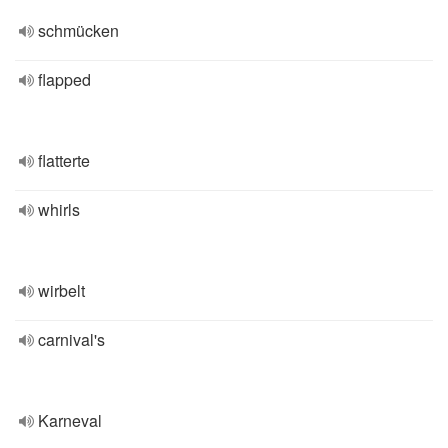
schmücken
flapped
flatterte
whirls
wirbelt
carnival's
Karneval