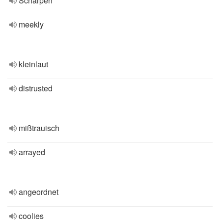
Schärpen
meekly
kleinlaut
distrusted
mißtrauisch
arrayed
angeordnet
coolies