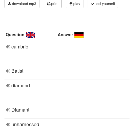
download mp3
print
play
test yourself
Question
Answer
cambric
Batist
diamond
Diamant
unharnessed