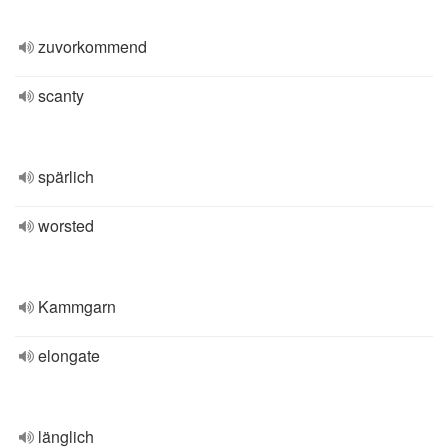
zuvorkommend
scanty
spärlich
worsted
Kammgarn
elongate
länglich