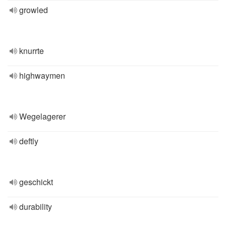
growled
knurrte
highwaymen
Wegelagerer
deftly
geschickt
durability