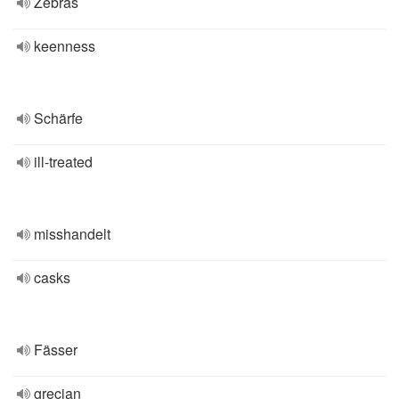
Zebras
keenness
Schärfe
ill-treated
misshandelt
casks
Fässer
grecian