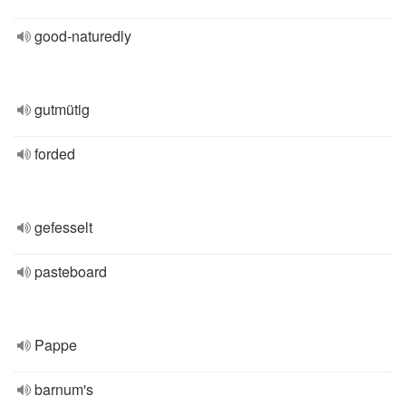
good-naturedly
gutmütig
forded
gefesselt
pasteboard
Pappe
barnum's