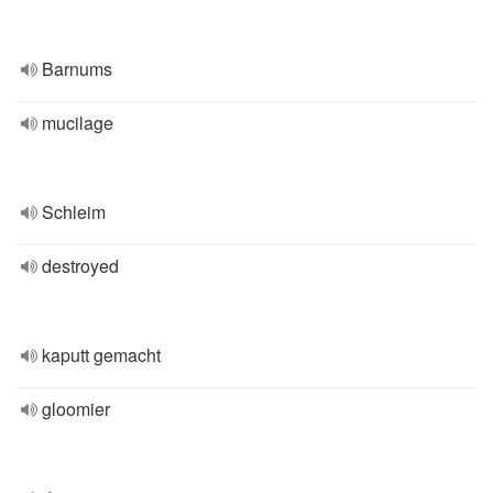
Barnums
mucilage
Schleim
destroyed
kaputt gemacht
gloomier