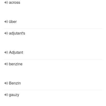
across
über
adjutant's
Adjutant
benzine
Benzin
gauzy