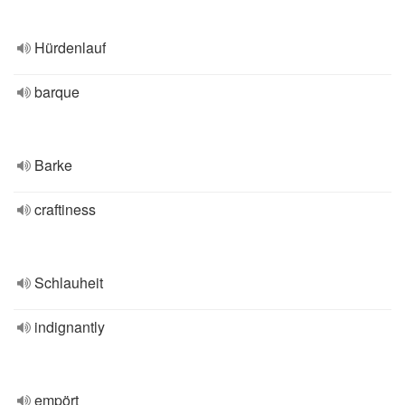
Hürdenlauf
barque
Barke
craftiness
Schlauheit
indignantly
empört