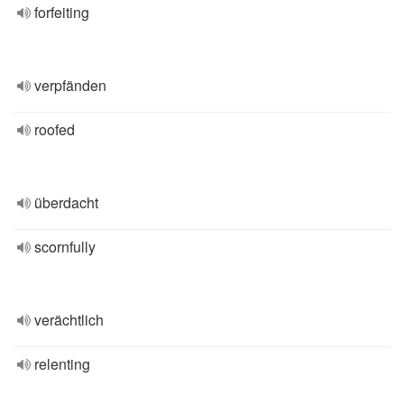
forfeiting
verpfänden
roofed
überdacht
scornfully
verächtlich
relenting