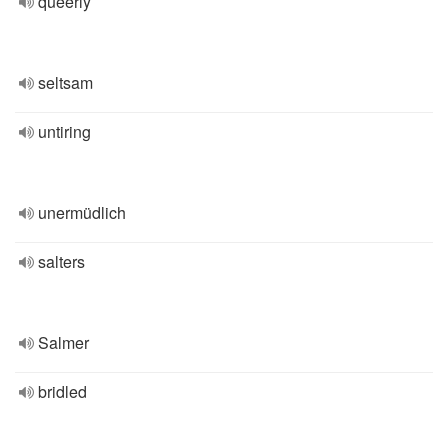
queerly
seltsam
untiring
unermüdlich
salters
Salmer
bridled