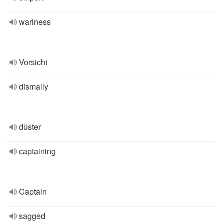
wariness
Vorsicht
dismally
düster
captaining
Captain
sagged