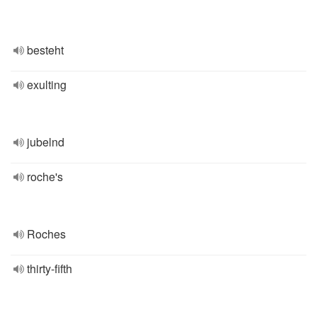
besteht
exulting
jubelnd
roche's
Roches
thirty-fifth