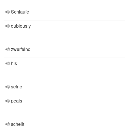
Schlaufe
dubiously
zweifelnd
his
seine
peals
schellt