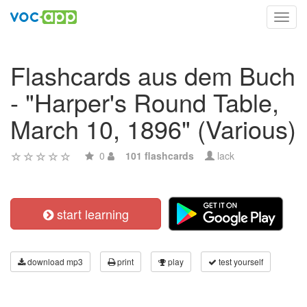
Toggl
navig
Flashcards aus dem Buch
- "Harper's Round Table,
March 10, 1896" (Various)
0
101 flashcards
lack
start learning
download mp3
print
play
test yourself