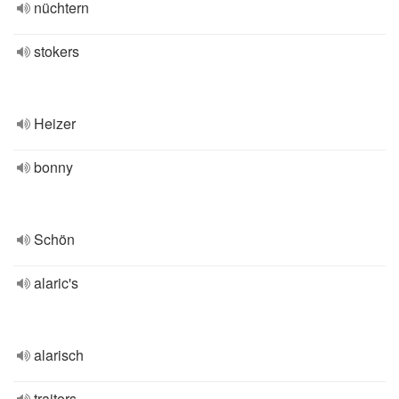
nüchtern
stokers
Heizer
bonny
Schön
alaric's
alarisch
traitors