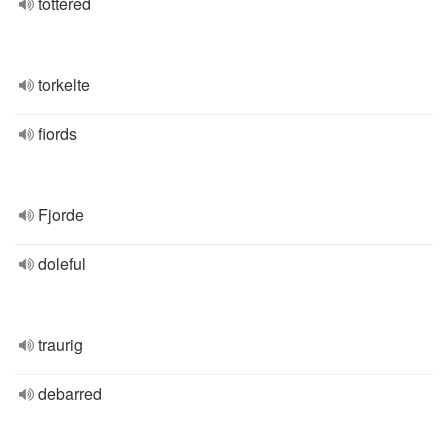
tottered
torkelte
fiords
Fjorde
doleful
traurig
debarred