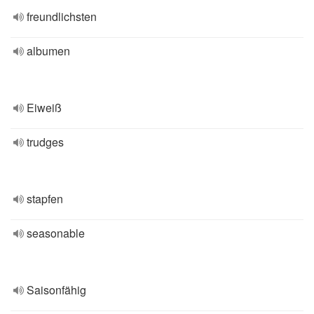
freundlichsten
albumen
Eiweiß
trudges
stapfen
seasonable
Saisonfähig