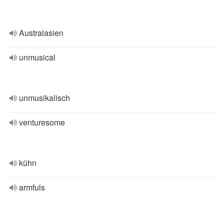
Australasien
unmusical
unmusikalisch
venturesome
kühn
armfuls