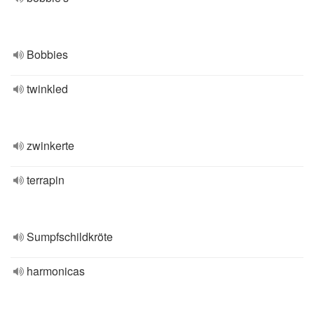
Bobbies
twinkled
zwinkerte
terrapin
Sumpfschildkröte
harmonicas