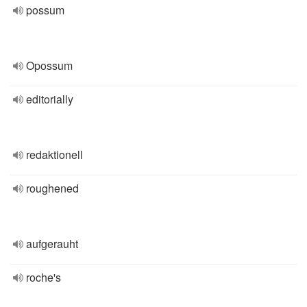
possum
Opossum
editorially
redaktionell
roughened
aufgerauht
roche's