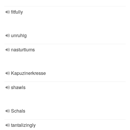
fitfully
unruhig
nasturtiums
Kapuzinerkresse
shawls
Schals
tantalizingly