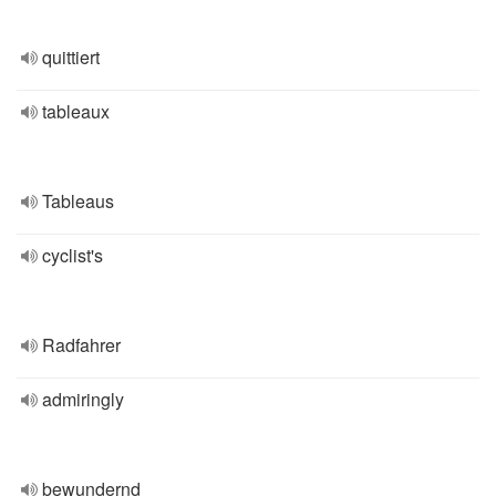
quittiert
tableaux
Tableaus
cyclist's
Radfahrer
admiringly
bewundernd