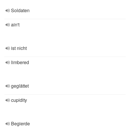
Soldaten
ain't
ist nicht
limbered
geglättet
cupidity
Begierde