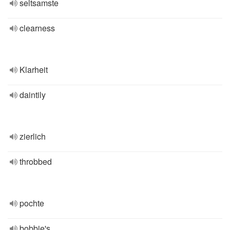
seltsamste
clearness
Klarheit
daintily
zierlich
throbbed
pochte
bobbie's