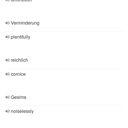
Verminderung
plentifully
reichlich
cornice
Gesims
noiselessly