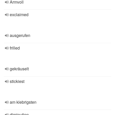
Armvoll
exclaimed
ausgerufen
frilled
gekräuselt
stickiest
am klebrigsten
diminution