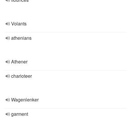
Volants
athenians
Athener
charioteer
Wagenlenker
garment