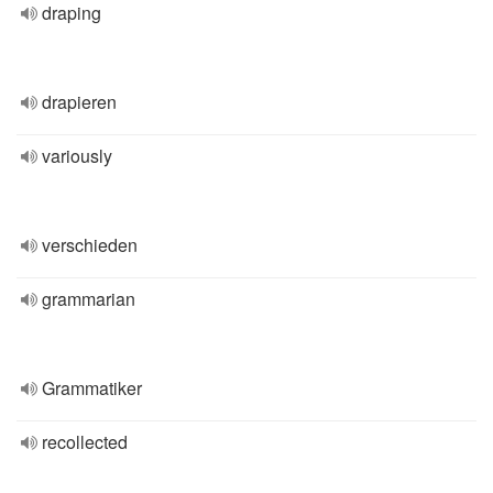
draping
drapieren
variously
verschieden
grammarian
Grammatiker
recollected