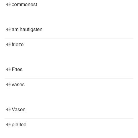
commonest
am häufigsten
frieze
Fries
vases
Vasen
plaited