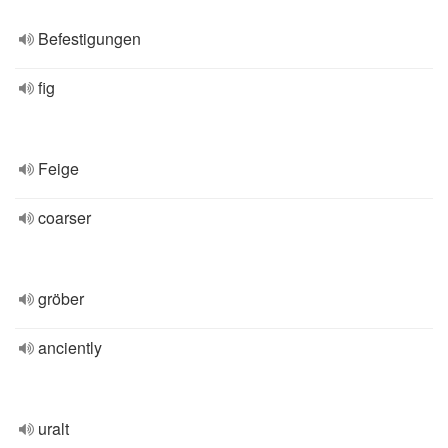
Befestigungen
fig
Feige
coarser
gröber
anciently
uralt