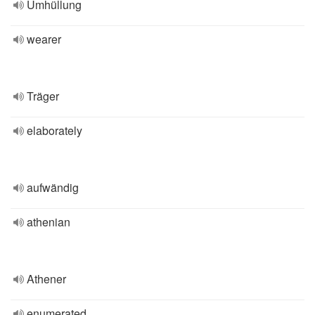
Umhüllung
wearer
Träger
elaborately
aufwändig
athenian
Athener
enumerated