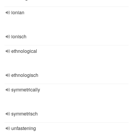
ionian
ionisch
ethnological
ethnologisch
symmetrically
symmetrisch
unfastening