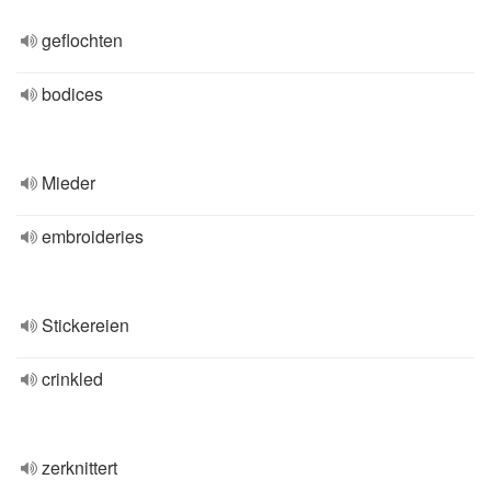
geflochten
bodices
Mieder
embroideries
Stickereien
crinkled
zerknittert