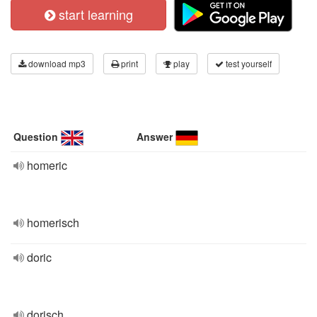
start learning
download mp3
print
play
test yourself
Question
Answer
homeric
homerisch
doric
dorisch