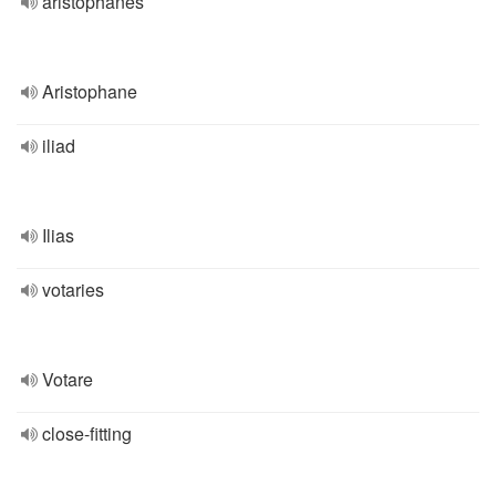
aristophanes
Aristophane
iliad
Ilias
votaries
Votare
close-fitting