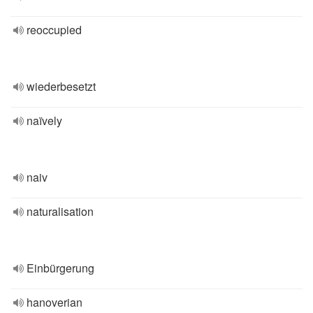
reoccupied
wiederbesetzt
naïvely
naiv
naturalisation
Einbürgerung
hanoverian