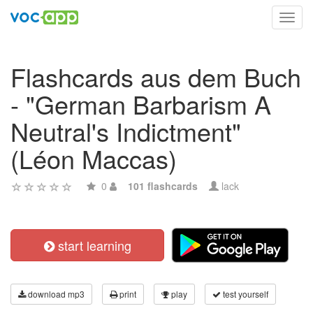
Toggl
navig
Flashcards aus dem Buch
- "German Barbarism A
Neutral's Indictment"
(Léon Maccas)
0
101 flashcards
lack
start learning
download mp3
print
play
test yourself