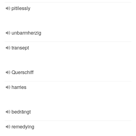
pitilessly
unbarmherzig
transept
Querschiff
harries
bedrängt
remedying