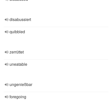
disabussiert
quibbled
zerrüttet
uneatable
ungenießbar
foregoing