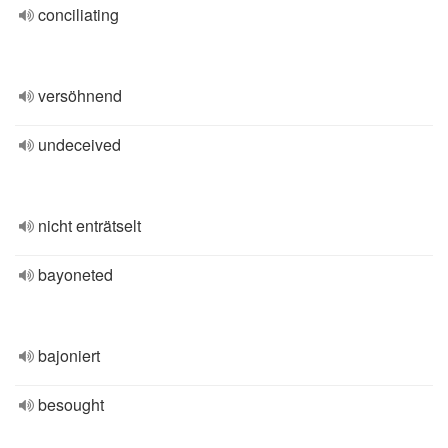
conciliating
versöhnend
undeceived
nicht enträtselt
bayoneted
bajoniert
besought