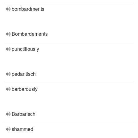
bombardments
Bombardements
punctiliously
pedantisch
barbarously
Barbarisch
shammed