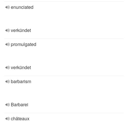
enunciated
verkündet
promulgated
verkündet
barbarism
Barbarei
châteaux