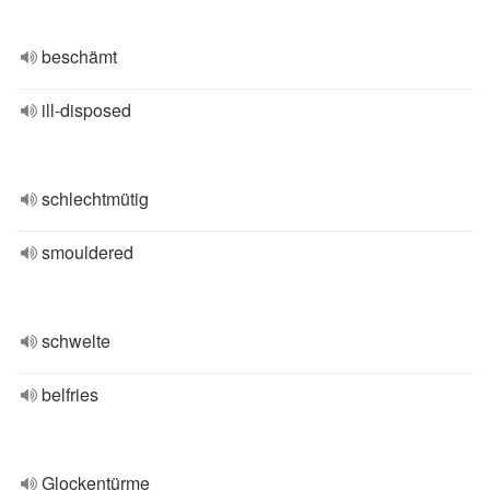
beschämt
ill-disposed
schlechtmütig
smouldered
schwelte
belfries
Glockentürme