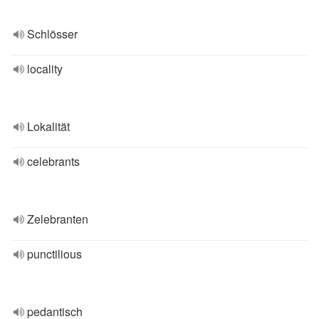
Schlösser
locality
Lokalität
celebrants
Zelebranten
punctilious
pedantisch