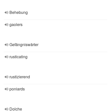
Behebung
gaolers
Gefängniswärter
rusticating
rustizierend
poniards
Dolche