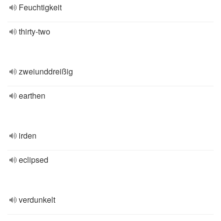
Feuchtigkeit
thirty-two
zweiunddreißig
earthen
irden
eclipsed
verdunkelt