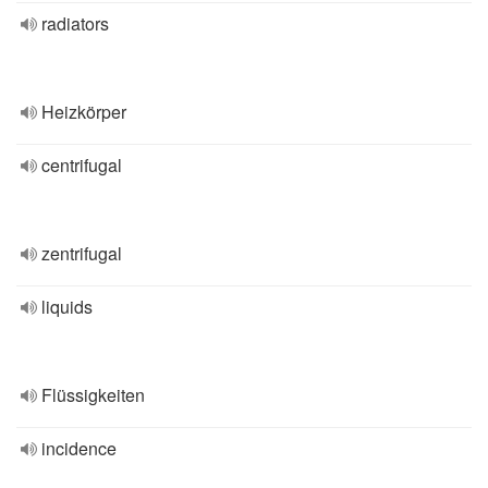
radiators
Heizkörper
centrifugal
zentrifugal
liquids
Flüssigkeiten
incidence