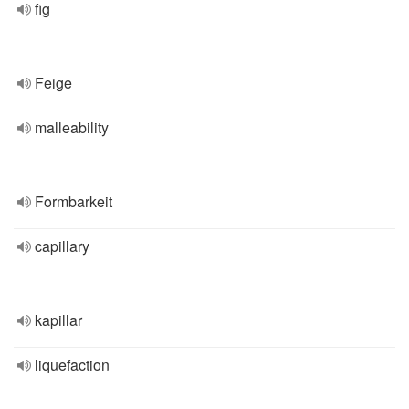
fig
Feige
malleability
Formbarkeit
capillary
kapillar
liquefaction