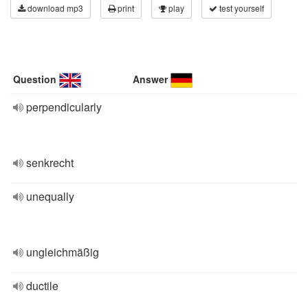
download mp3
print
play
test yourself
Question
Answer
perpendicularly
senkrecht
unequally
ungleichmäßig
ductile