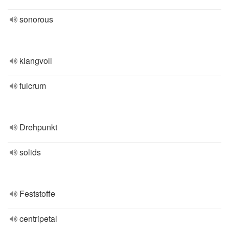
sonorous
klangvoll
fulcrum
Drehpunkt
solids
Feststoffe
centripetal