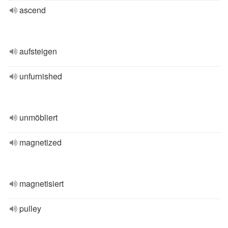
ascend
aufsteigen
unfurnished
unmöbliert
magnetized
magnetisiert
pulley