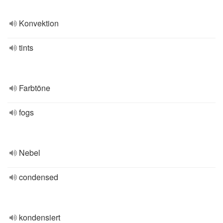
Konvektion
tints
Farbtöne
fogs
Nebel
condensed
kondensiert