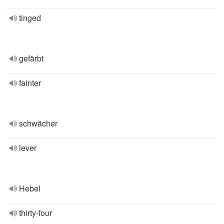
tinged
gefärbt
fainter
schwächer
lever
Hebel
thirty-four