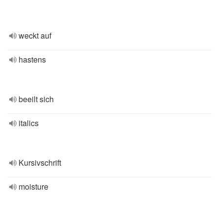
weckt auf
hastens
beeilt sich
italics
Kursivschrift
moisture