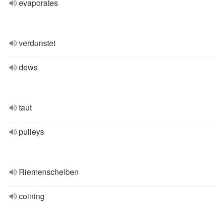
evaporates
verdunstet
dews
taut
pulleys
Riemenscheiben
coining