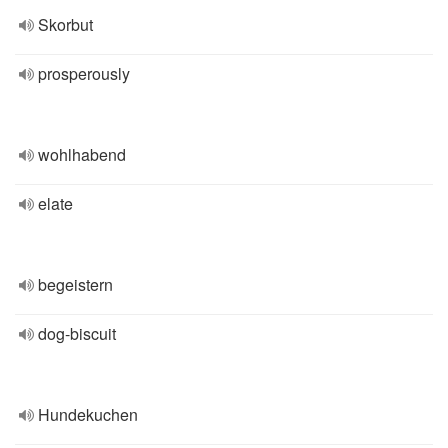
Skorbut
prosperously
wohlhabend
elate
begeistern
dog-biscuit
Hundekuchen