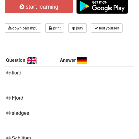
start learning
download mp3
print
play
test yourself
Question
Answer
fiord
Fjord
sledges
Schlitten