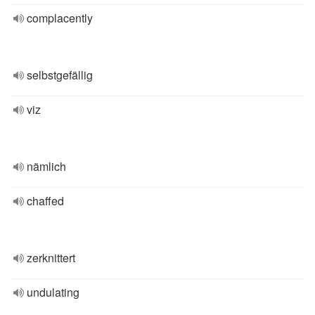
complacently
selbstgefällig
viz
nämlich
chaffed
zerknittert
undulating