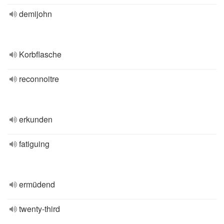
demijohn
Korbflasche
reconnoitre
erkunden
fatiguing
ermüdend
twenty-third