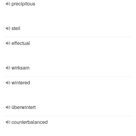
precipitous
steil
effectual
wirksam
wintered
überwintert
counterbalanced