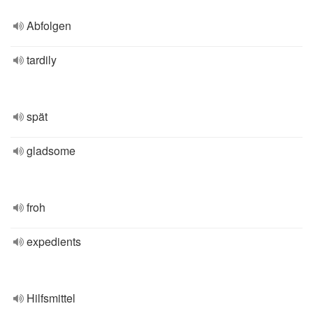
Abfolgen
tardily
spät
gladsome
froh
expedients
Hilfsmittel