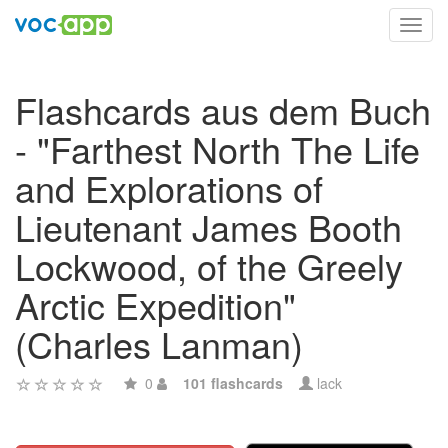
Toggl
navig
Flashcards aus dem Buch
- "Farthest North The Life
and Explorations of
Lieutenant James Booth
Lockwood, of the Greely
Arctic Expedition"
(Charles Lanman)
0
101 flashcards
lack