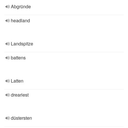
Abgründe
headland
Landspitze
battens
Latten
dreariest
düstersten