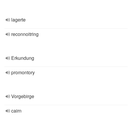
lagerte
reconnoitring
Erkundung
promontory
Vorgebirge
cairn