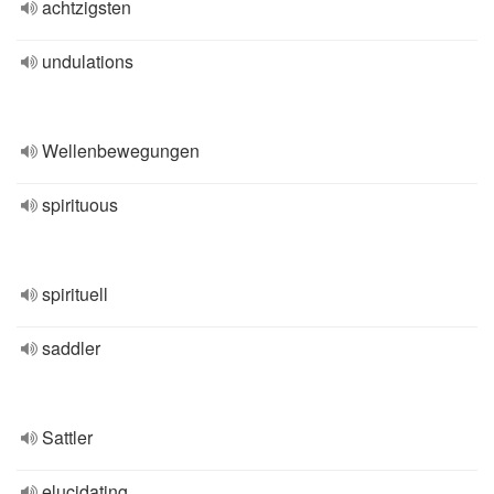
achtzigsten
undulations
Wellenbewegungen
spirituous
spirituell
saddler
Sattler
elucidating