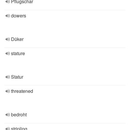
Pflugschar
dowers
Düker
stature
Statur
threatened
bedroht
stripling