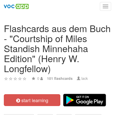
Toggl
navig
Flashcards aus dem Buch
- "Courtship of Miles
Standish Minnehaha
Edition" (Henry W.
Longfellow)
0
101 flashcards
lack
start learning