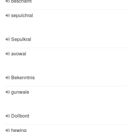
beschämt
sepulchral
Sepulkral
avowal
Bekenntnis
gunwale
Dollbord
hewing