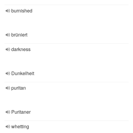
burnished
brüniert
darkness
Dunkelheit
puritan
Puritaner
whetting