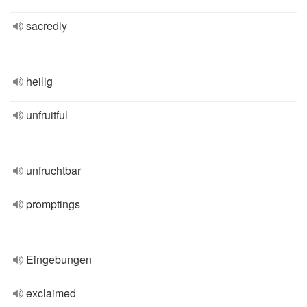
sacredly
heilig
unfruitful
unfruchtbar
promptings
Eingebungen
exclaimed