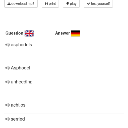
download mp3
print
play
test yourself
Question
Answer
asphodels
Asphodel
unheeding
achtlos
serried