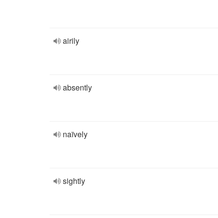
airily
absently
naïvely
sightly