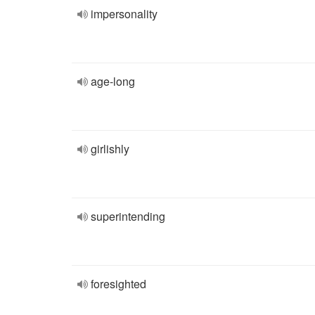
impersonality
age-long
girlishly
superintending
foresighted