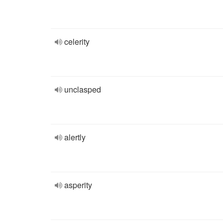
celerity
unclasped
alertly
asperity