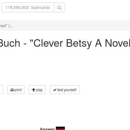
el" (...
uch - "Clever Betsy A Novel
print
play
test yourself
Answer