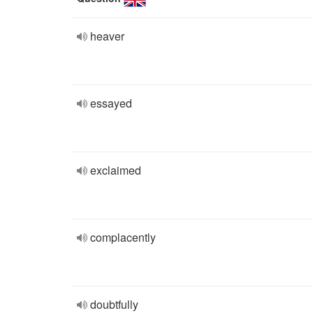
heaver
essayed
exclaimed
complacently
doubtfully