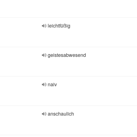
leichtfüßig
geistesabwesend
naiv
anschaulich