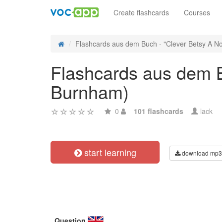
Create flashcards
Courses
Flashcards aus dem Buch - "Clever Betsy A Nov
Flashcards aus dem B
Burnham)
0
101 flashcards
lack
start learning
download mp3
Question