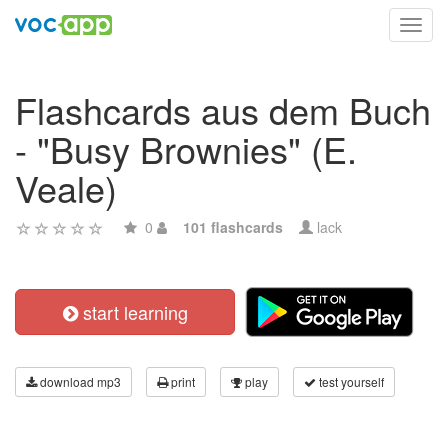
Toggl
navig
Flashcards aus dem Buch
- "Busy Brownies" (E.
Veale)
0
101 flashcards
lack
start learning
download mp3
print
play
test yourself