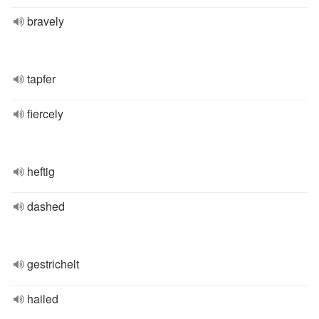
bravely
tapfer
fiercely
heftig
dashed
gestrichelt
hailed