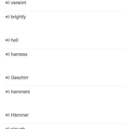
verwirrt
brightly
hell
harness
Geschirr
hammers
Hämmer
plough