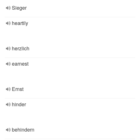
Sieger
heartily
herzlich
earnest
Ernst
hinder
behindern