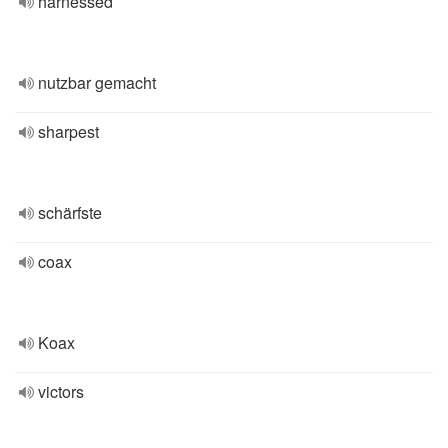
harnessed
nutzbar gemacht
sharpest
schärfste
coax
Koax
victors