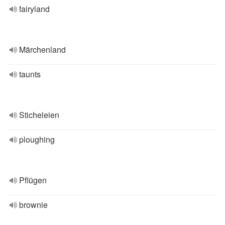
fairyland
Märchenland
taunts
Sticheleien
ploughing
Pflügen
brownie