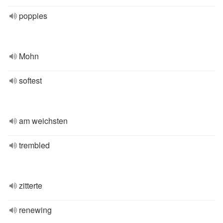
poppies
Mohn
softest
am weichsten
trembled
zitterte
renewing