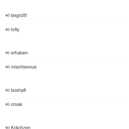
begrüßt
lofty
erhaben
mischievous
boshaft
croak
Krächzen