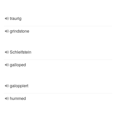
traurig
grindstone
Schleifstein
galloped
galoppiert
hummed