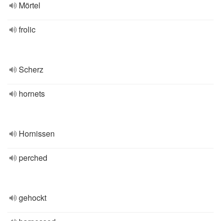
Mörtel
frolic
Scherz
hornets
Hornissen
perched
gehockt