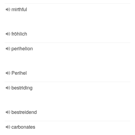
mirthful
fröhlich
perihelion
Perihel
bestriding
bestreidend
carbonates