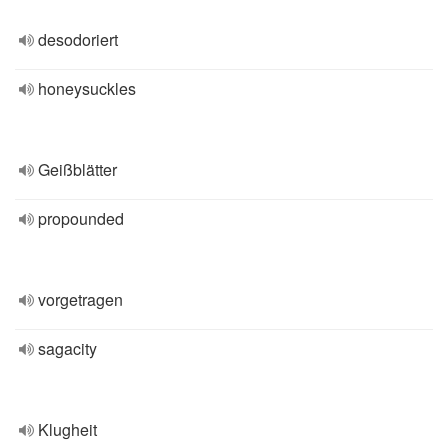
desodoriert
honeysuckles
Geißblätter
propounded
vorgetragen
sagacity
Klugheit