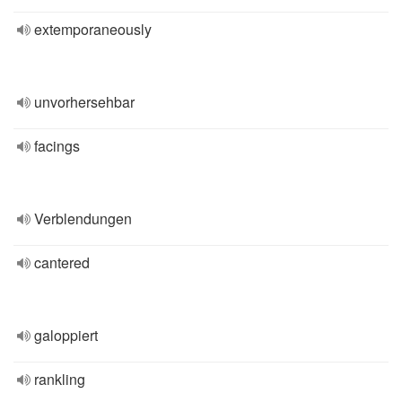
extemporaneously
unvorhersehbar
facings
Verblendungen
cantered
galoppiert
rankling