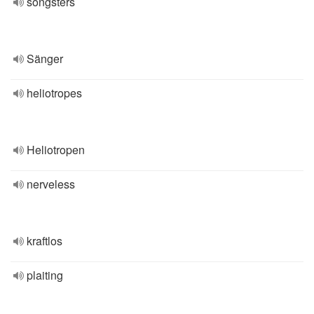
songsters
Sänger
heliotropes
Heliotropen
nerveless
kraftlos
plaiting