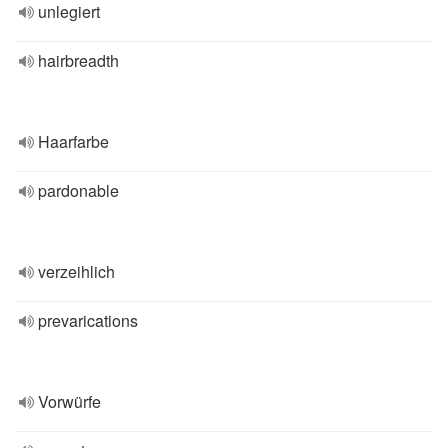
unlegiert
hairbreadth
Haarfarbe
pardonable
verzeihlich
prevarications
Vorwürfe