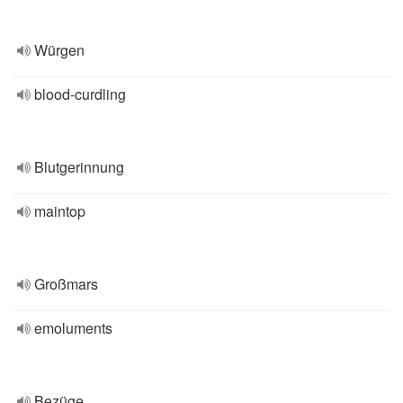
Würgen
blood-curdling
Blutgerinnung
maintop
Großmars
emoluments
Bezüge