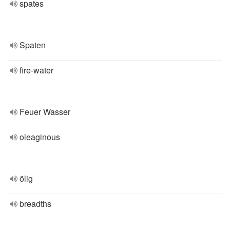
spates
Spaten
fire-water
Feuer Wasser
oleaginous
ölig
breadths