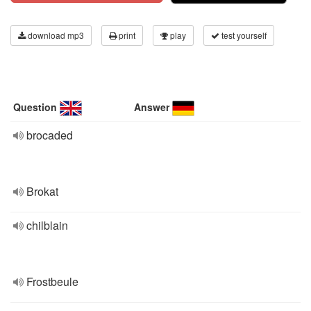
download mp3
print
play
test yourself
Question
Answer
brocaded
Brokat
chilblain
Frostbeule