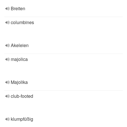
Breiten
columbines
Akeleien
majolica
Majolika
club-footed
klumpfüßig