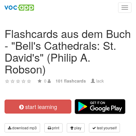
Toggl
navig
Flashcards aus dem Buch
- "Bell's Cathedrals: St.
David's" (Philip A.
Robson)
0
101 flashcards
lack
start learning
download mp3
print
play
test yourself