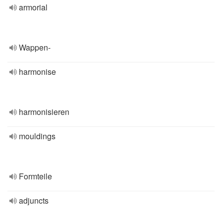
armorial
Wappen-
harmonise
harmonisieren
mouldings
Formteile
adjuncts