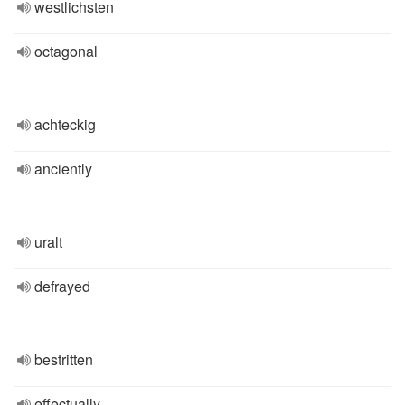
westlichsten
octagonal
achteckig
anciently
uralt
defrayed
bestritten
effectually