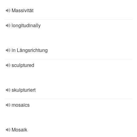
Massivität
longitudinally
in Längsrichtung
sculptured
skulpturiert
mosaics
Mosaik