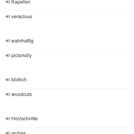
Kapellen
veracious
wahrhaftig
pictorially
bildlich
woodcuts
Holzschnitte
arches