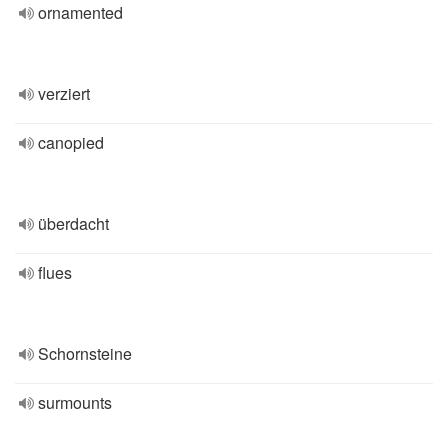
ornamented
verziert
canopied
überdacht
flues
Schornsteine
surmounts