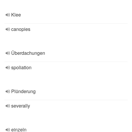
Klee
canopies
Überdachungen
spoliation
Plünderung
severally
einzeln