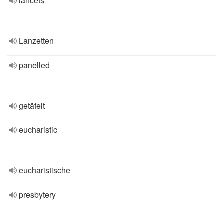
lancets
Lanzetten
panelled
getäfelt
eucharistic
eucharistische
presbytery