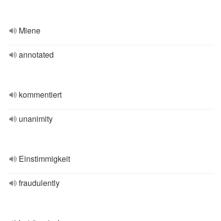
Miene
annotated
kommentiert
unanimity
Einstimmigkeit
fraudulently