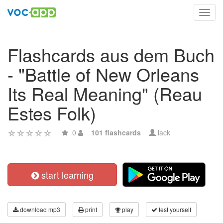
Toggl
navig
Flashcards aus dem Buch
- "Battle of New Orleans
Its Real Meaning" (Reau
Estes Folk)
0
101 flashcards
lack
start learning
download mp3
print
play
test yourself