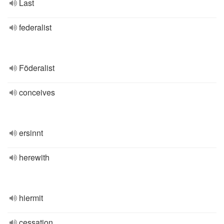
Last
federalist
Föderalist
conceives
ersinnt
herewith
hiermit
cessation