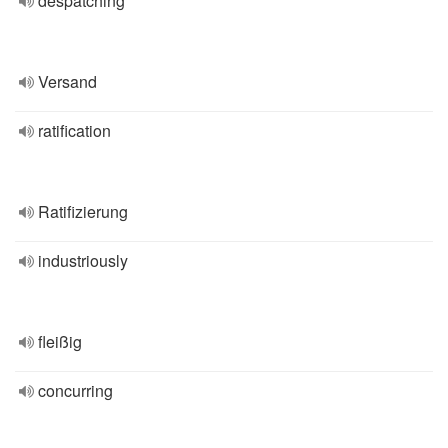
despatching
Versand
ratification
Ratifizierung
industriously
fleißig
concurring