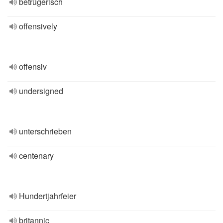
betrügerisch
offensively
offensiv
undersigned
unterschrieben
centenary
Hundertjahrfeier
britannic