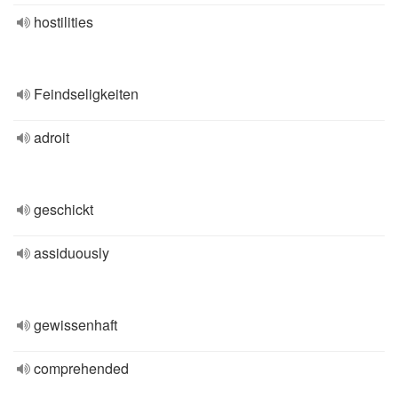
hostilities
Feindseligkeiten
adroit
geschickt
assiduously
gewissenhaft
comprehended