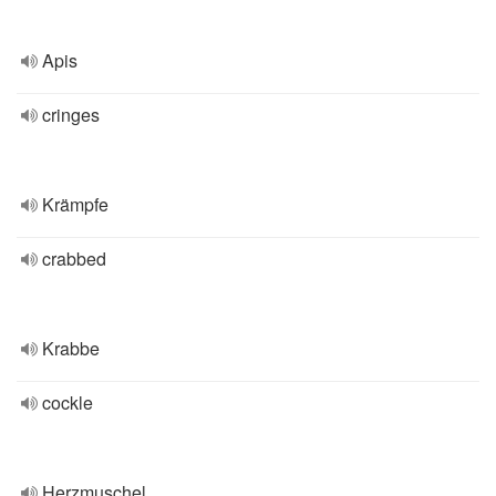
Apis
cringes
Krämpfe
crabbed
Krabbe
cockle
Herzmuschel