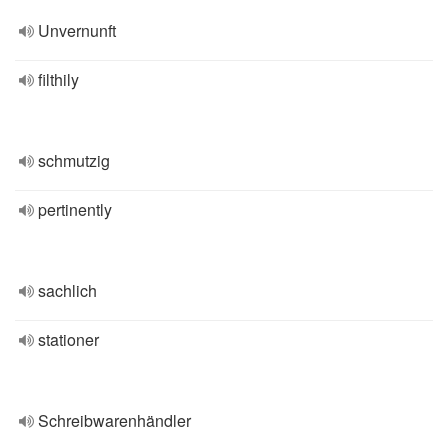
Unvernunft
filthily
schmutzig
pertinently
sachlich
stationer
Schreibwarenhändler