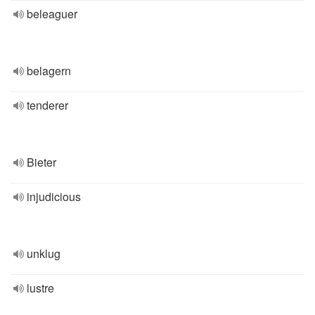
beleaguer
belagern
tenderer
Bieter
injudicious
unklug
lustre