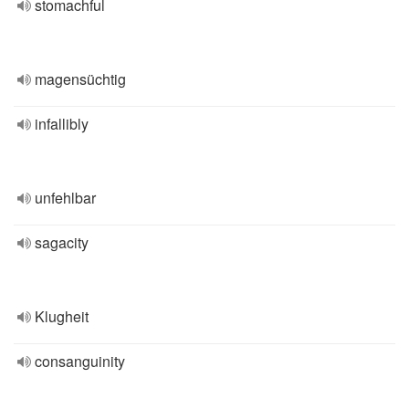
stomachful
magensüchtig
infallibly
unfehlbar
sagacity
Klugheit
consanguinity