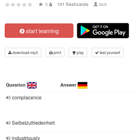
0
101 flashcards
lack
start learning
download mp3
print
play
test yourself
Question
Answer
complacence
Selbstzufriedenheit
industriously