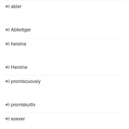
abler
Abfertiger
heroins
Heroine
promiscuously
promiskuitiv
soever