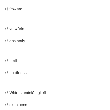
froward
vorwärts
anciently
uralt
hardiness
Widerstandsfähigkeit
exactness