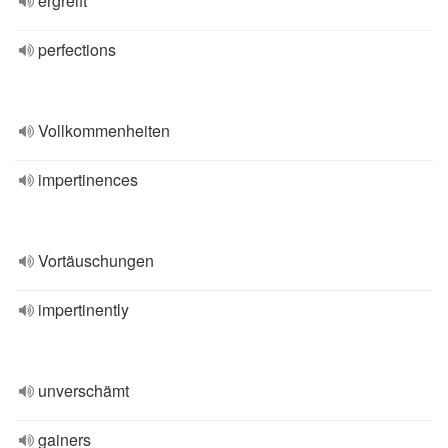
ergreift
perfections
Vollkommenheiten
impertinences
Vortäuschungen
impertinently
unverschämt
gainers