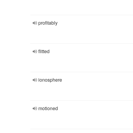
profitably
flitted
ionosphere
motioned