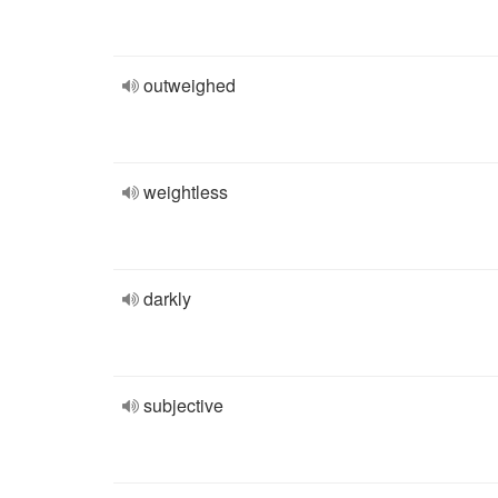
outweighed
weightless
darkly
subjective