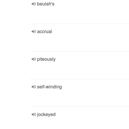
beulah's
accrual
piteously
self-winding
jockeyed