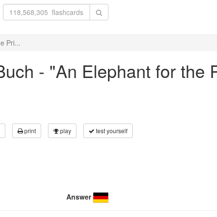
 Pri...
ch - "An Elephant for the Pr
print
play
test yourself
Answer