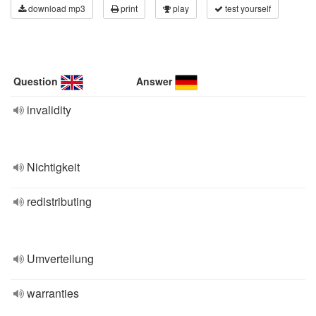
download mp3
print
play
test yourself
Question
Answer
invalidity
Nichtigkeit
redistributing
Umverteilung
warranties