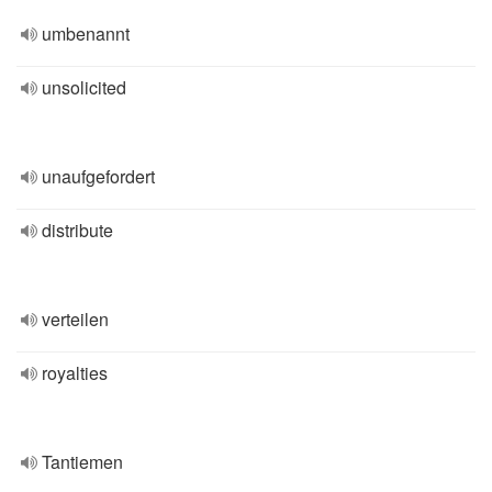
umbenannt
unsolicited
unaufgefordert
distribute
verteilen
royalties
Tantiemen