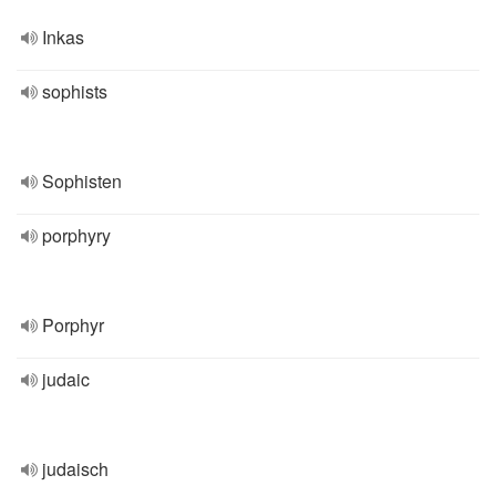
Inkas
sophists
Sophisten
porphyry
Porphyr
judaic
judaisch