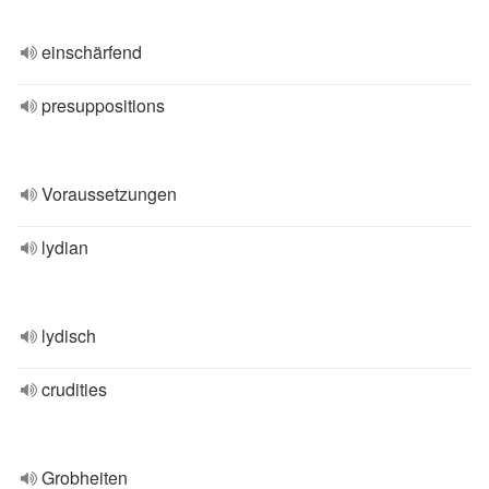
einschärfend
presuppositions
Voraussetzungen
lydian
lydisch
crudities
Grobheiten