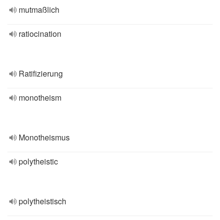
mutmaßlich
ratiocination
Ratifizierung
monotheism
Monotheismus
polytheistic
polytheistisch