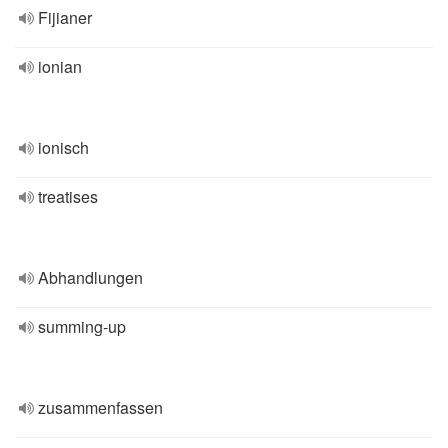
Fijianer
ionian
ionisch
treatises
Abhandlungen
summing-up
zusammenfassen