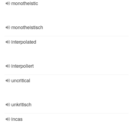
monotheistic
monotheistisch
interpolated
interpoliert
uncritical
unkritisch
incas