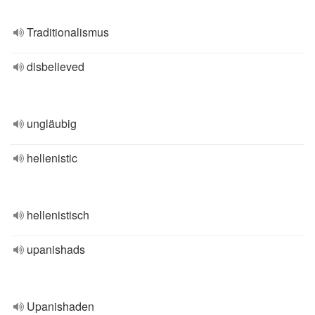
Traditionalismus
disbelieved
ungläubig
hellenistic
hellenistisch
upanishads
Upanishaden