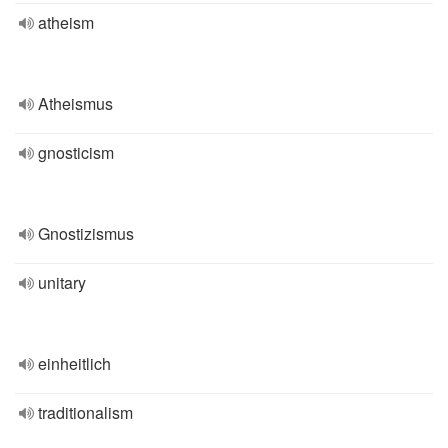
atheism
Atheismus
gnosticism
Gnostizismus
unitary
einheitlich
traditionalism