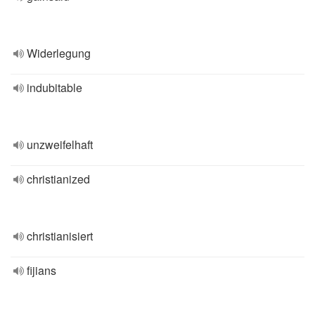
Widerlegung
indubitable
unzweifelhaft
christianized
christianisiert
fijians