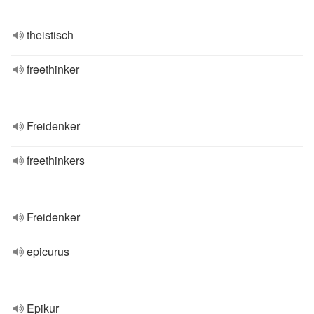
theistisch
freethinker
Freidenker
freethinkers
Freidenker
epicurus
Epikur