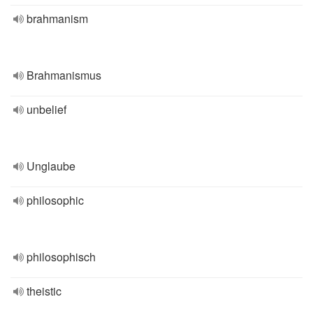
brahmanism
Brahmanismus
unbelief
Unglaube
philosophic
philosophisch
theistic