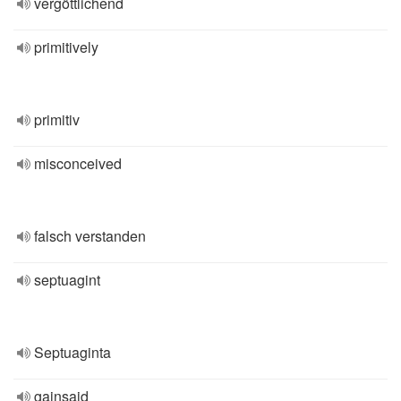
vergöttlichend
primitively
primitiv
misconceived
falsch verstanden
septuagint
Septuaginta
gainsaid