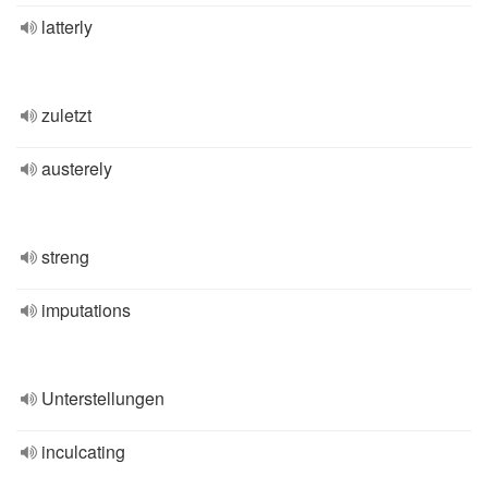
latterly
zuletzt
austerely
streng
imputations
Unterstellungen
inculcating