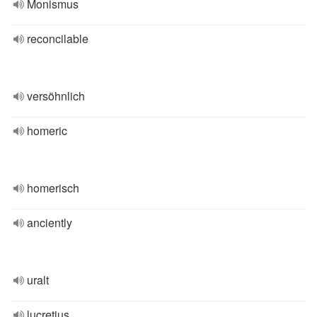
Monismus
reconcilable
versöhnlich
homeric
homerisch
anciently
uralt
lucretius