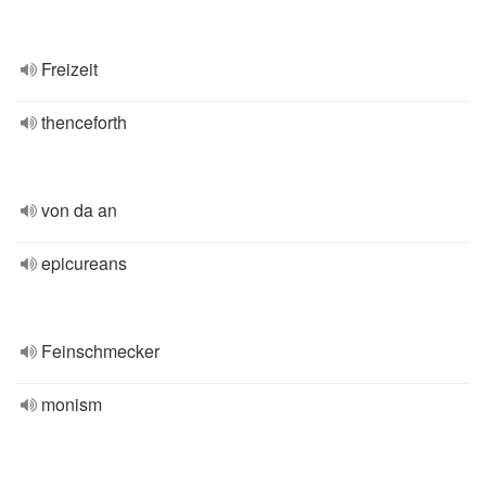
Freizeit
thenceforth
von da an
epicureans
Feinschmecker
monism