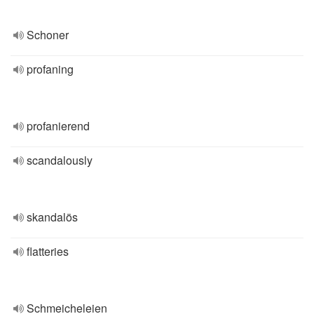
Schoner
profaning
profanierend
scandalously
skandalös
flatteries
Schmeicheleien