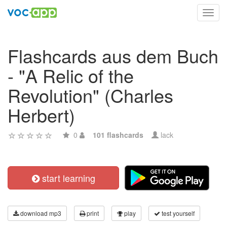
Toggl
navig
Flashcards aus dem Buch
- "A Relic of the
Revolution" (Charles
Herbert)
0
101 flashcards
lack
start learning
download mp3
print
play
test yourself