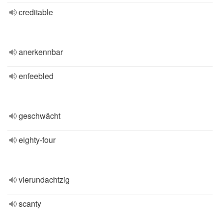
creditable
anerkennbar
enfeebled
geschwächt
eighty-four
vierundachtzig
scanty