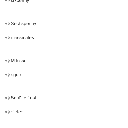
sixpenny
Sechspenny
messmates
Mitesser
ague
Schüttelfrost
dieted