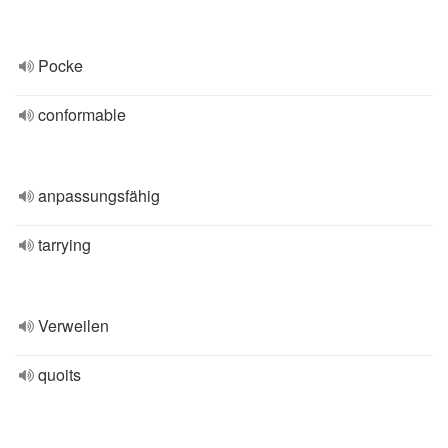
Pocke
conformable
anpassungsfähig
tarrying
Verweilen
quoits