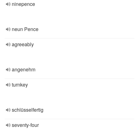
ninepence
neun Pence
agreeably
angenehm
turnkey
schlüsselfertig
seventy-four