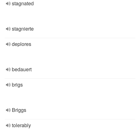
stagnated
stagnierte
deplores
bedauert
brigs
Briggs
tolerably