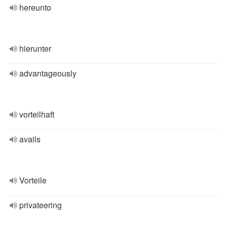
hereunto
hierunter
advantageously
vorteilhaft
avails
Vorteile
privateering