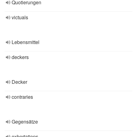
Quotierungen
victuals
Lebensmittel
deckers
Decker
contraries
Gegensätze
exhortations