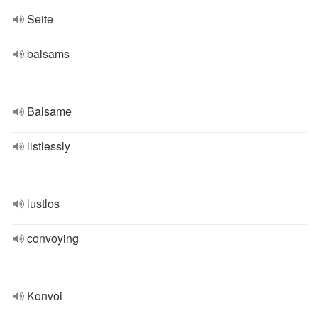
Seite
balsams
Balsame
listlessly
lustlos
convoying
Konvoi