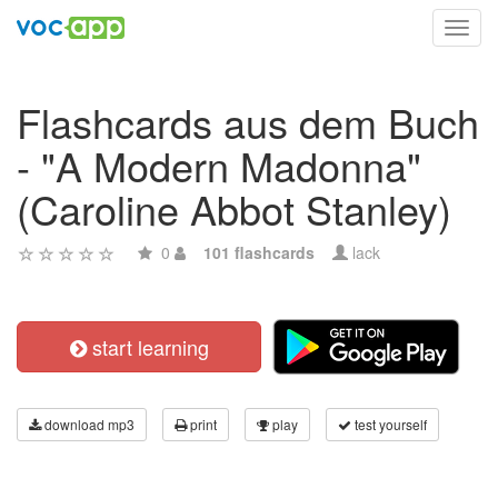
Toggl
navig
Flashcards aus dem Buch
- "A Modern Madonna"
(Caroline Abbot Stanley)
0
101 flashcards
lack
start learning
download mp3
print
play
test yourself