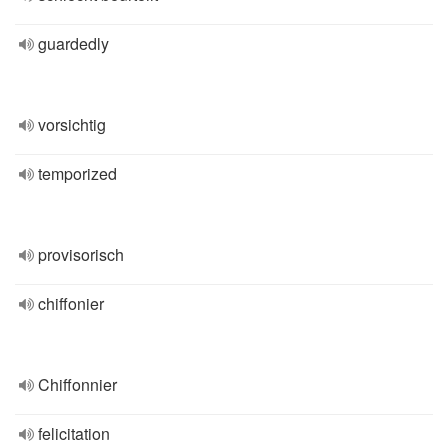
guardedly
vorsichtig
temporized
provisorisch
chiffonier
Chiffonnier
felicitation