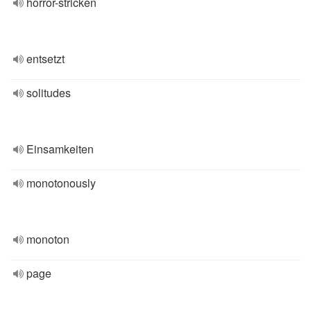
horror-stricken
entsetzt
solitudes
Einsamkeiten
monotonously
monoton
page