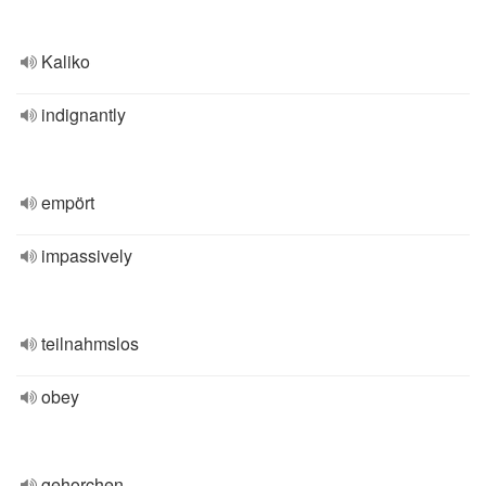
Kaliko
indignantly
empört
impassively
teilnahmslos
obey
gehorchen