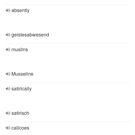
absently
geistesabwesend
muslins
Musseline
satirically
satirisch
calicoes