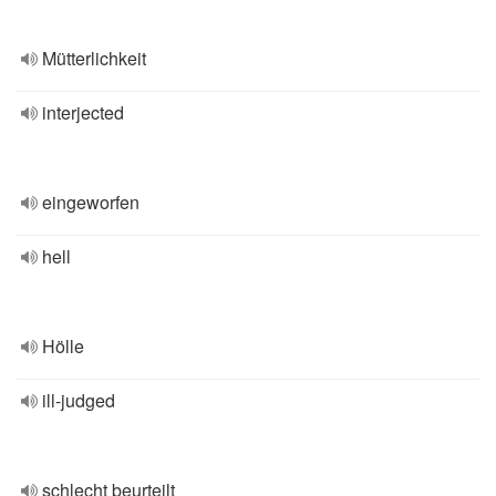
Mütterlichkeit
interjected
eingeworfen
hell
Hölle
ill-judged
schlecht beurteilt