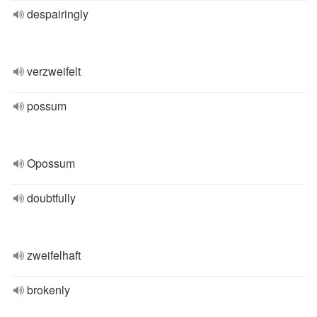
despairingly
verzweifelt
possum
Opossum
doubtfully
zweifelhaft
brokenly