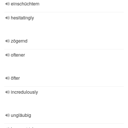
einschüchtern
hesitatingly
zögernd
oftener
öfter
incredulously
ungläubig