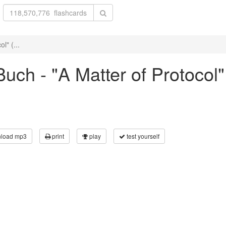
l" (...
uch - "A Matter of Protocol"
load mp3
print
play
test yourself