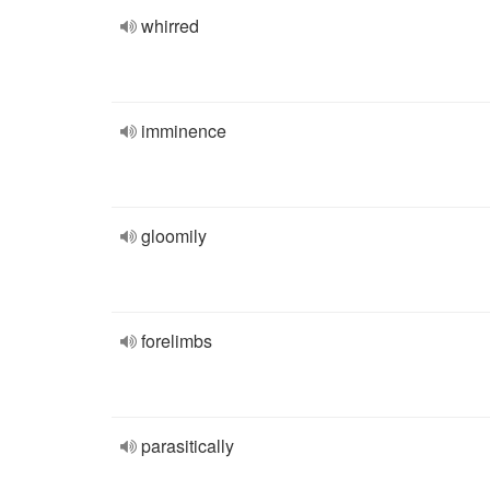
whirred
imminence
gloomily
forelimbs
parasitically