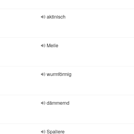
aktinisch
Meile
wurmförmig
dämmernd
Spaliere