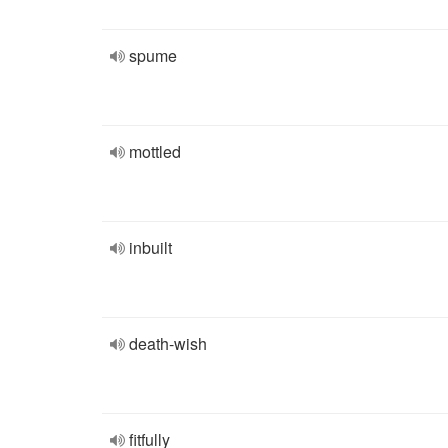
spume
mottled
inbuilt
death-wish
fitfully