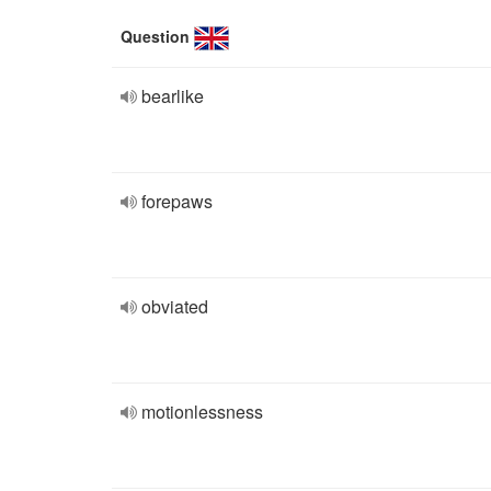
Question
bearlike
forepaws
obviated
motionlessness