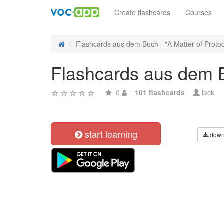
Create flashcards
Courses
Flashcards aus dem Buch - "A Matter of Protoco
Flashcards aus dem B
0
101 flashcards
lack
start learning
down