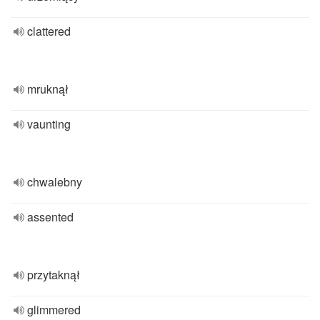
clattered
mruknął
vaunting
chwalebny
assented
przytaknął
glimmered