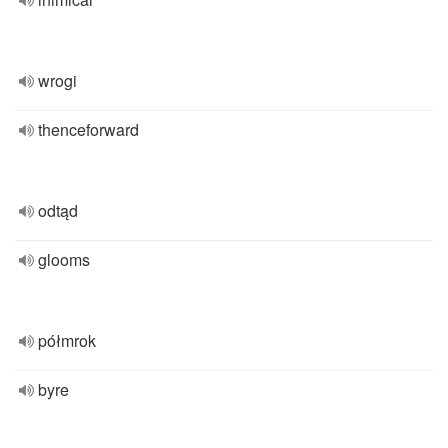
wrogi
thenceforward
odtąd
glooms
półmrok
byre