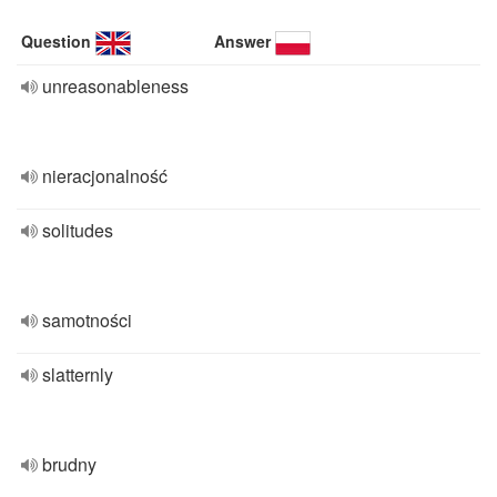
Question
Answer
unreasonableness
nieracjonalność
solitudes
samotności
slatternly
brudny