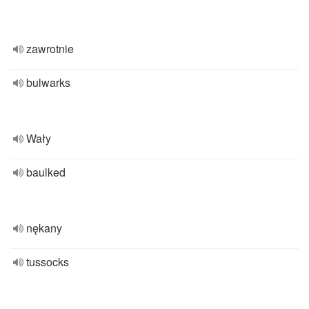
zawrotnie
bulwarks
Wały
baulked
nękany
tussocks