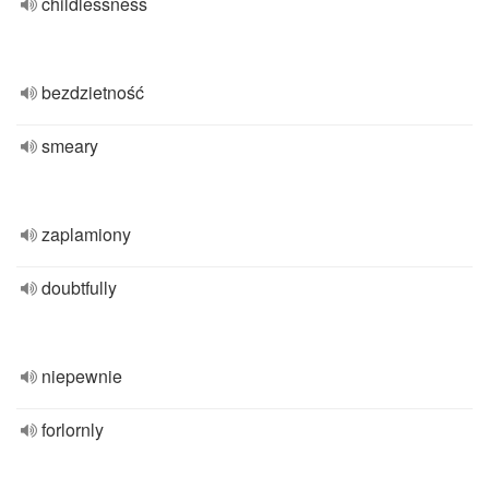
childlessness
bezdzietność
smeary
zaplamiony
doubtfully
niepewnie
forlornly