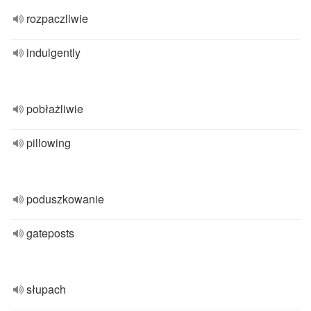
rozpaczliwie
indulgently
pobłażliwie
pillowing
poduszkowanie
gateposts
słupach