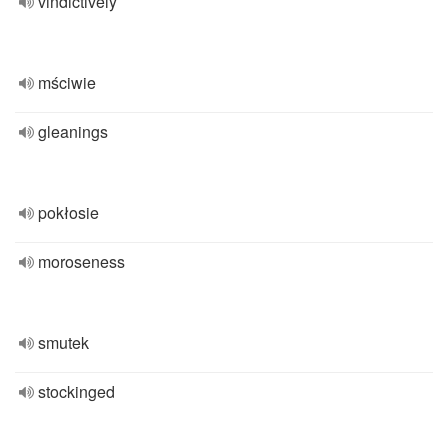
vindictively
mściwie
gleanings
pokłosie
moroseness
smutek
stockinged