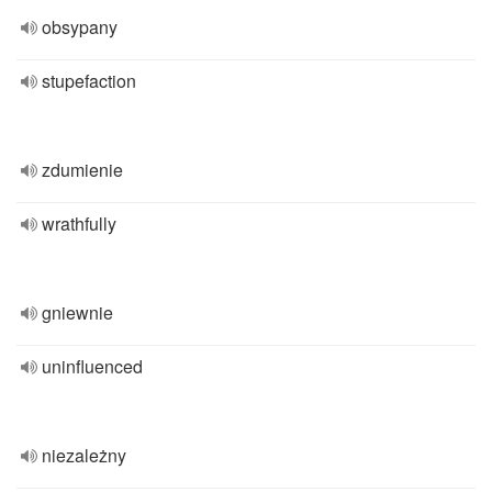
obsypany
stupefaction
zdumienie
wrathfully
gniewnie
uninfluenced
niezależny