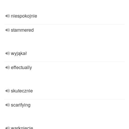
niespokojnie
stammered
wyjąkał
effectually
skutecznie
scarifying
warknięcie