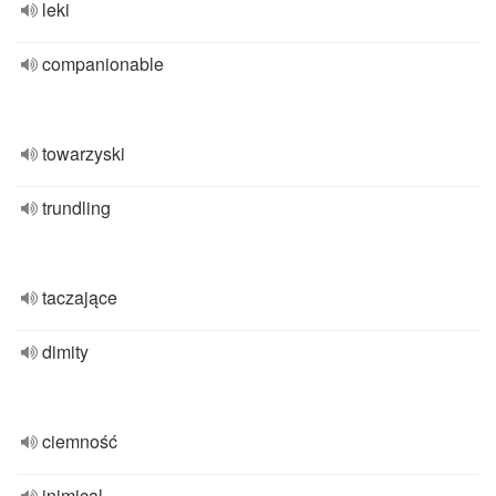
leki
companionable
towarzyski
trundling
taczające
dimity
ciemność
inimical