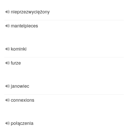
nieprzezwyciężony
mantelpieces
kominki
furze
janowiec
connexions
połączenia