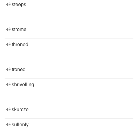
steeps
strome
throned
troned
shrivelling
skurcze
sullenly