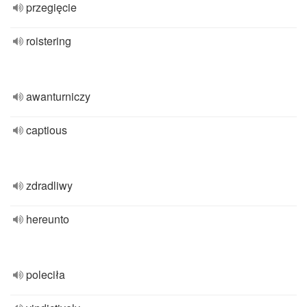
przegięcie
roistering
awanturniczy
captious
zdradliwy
hereunto
poleciła