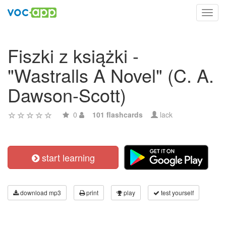
Toggl
navig
Fiszki z książki -
"Wastralls A Novel" (C. A.
Dawson-Scott)
0
101 flashcards
lack
start learning
download mp3
print
play
test yourself