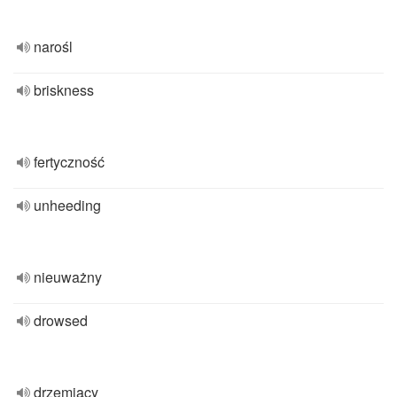
narośl
briskness
fertyczność
unheeding
nieuważny
drowsed
drzemiący