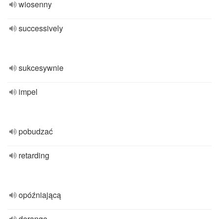
wiosenny
successively
sukcesywnie
impel
pobudzać
retarding
opóźniającą
derange