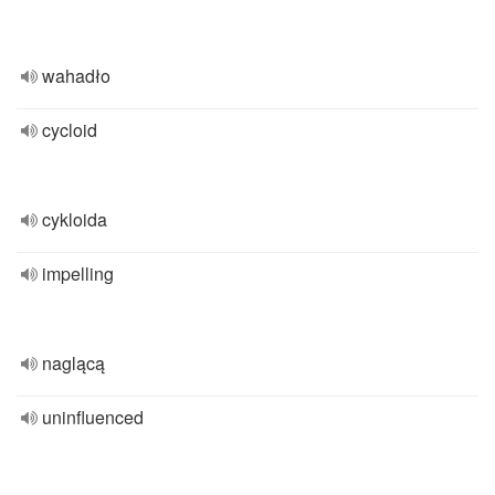
wahadło
cycloid
cykloida
impelling
naglącą
uninfluenced