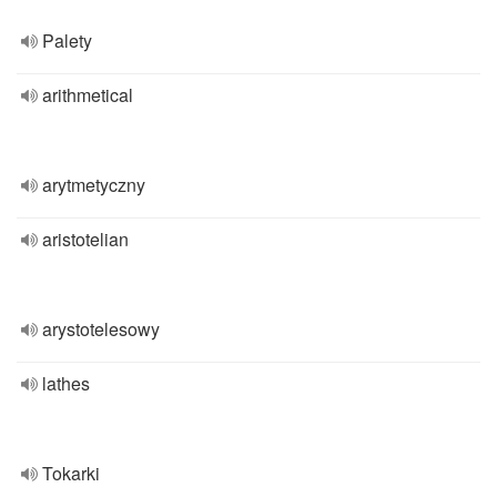
Palety
arithmetical
arytmetyczny
aristotelian
arystotelesowy
lathes
Tokarki