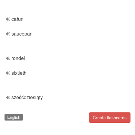
całun
saucepan
rondel
sixtieth
sześćdziesiąty
English
Create flashcards