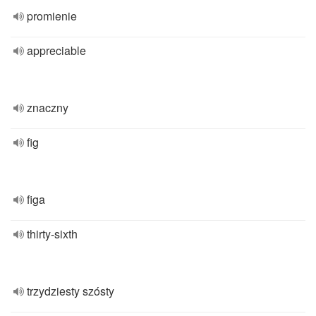
promienie
appreciable
znaczny
fig
figa
thirty-sixth
trzydziesty szósty