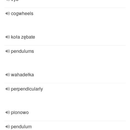
cogwheels
koła zębate
pendulums
wahadełka
perpendicularly
pionowo
pendulum