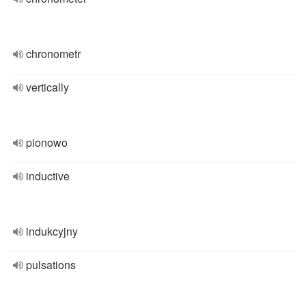
chronometr
vertically
pionowo
inductive
indukcyjny
pulsations