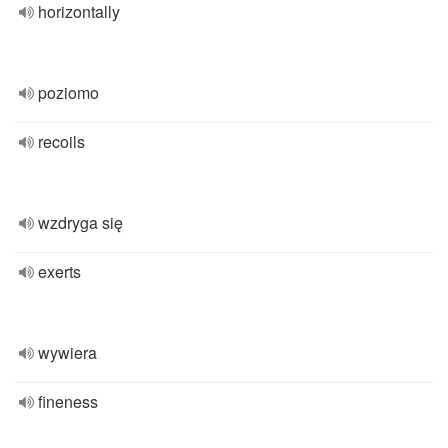
horizontally
poziomo
recoils
wzdryga się
exerts
wywiera
fineness