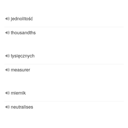
jednolitość
thousandths
tysięcznych
measurer
miernik
neutralises