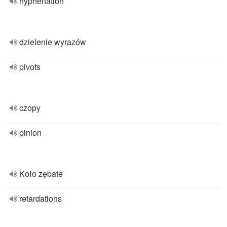
hyphenation
dzielenie wyrazów
pivots
czopy
pinion
Koło zębate
retardations