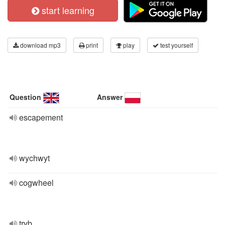
start learning
download mp3
print
play
test yourself
Question
Answer
escapement
wychwyt
cogwheel
tryb