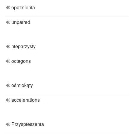
opóźnienia
unpaired
nieparzysty
octagons
ośmiokąty
accelerations
Przyspieszenia