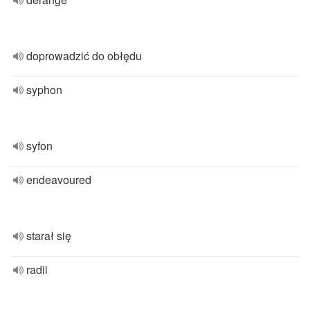
doprowadzić do obłędu
syphon
syfon
endeavoured
starał się
radii