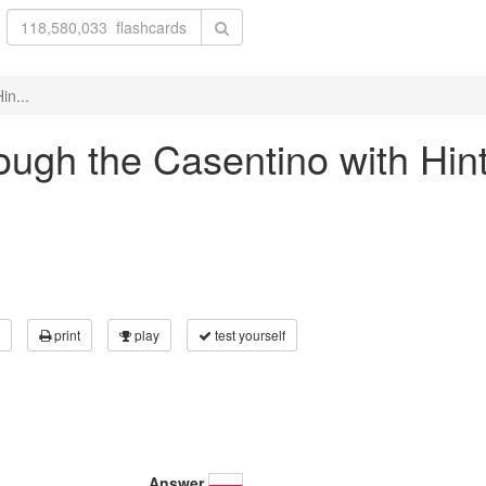
in...
rough the Casentino with Hint
print
play
test yourself
Answer