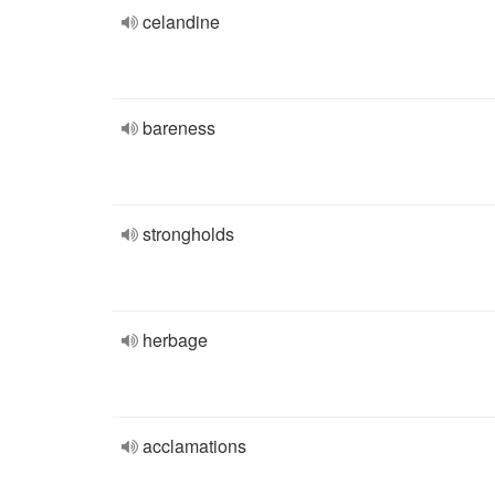
celandine
bareness
strongholds
herbage
acclamations