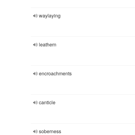
waylaying
leathern
encroachments
canticle
soberness