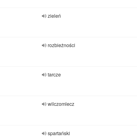
zieleń
rozbieżności
tarcze
wilczomlecz
spartański