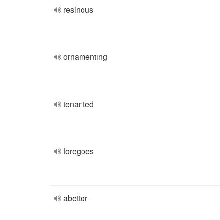
resinous
ornamenting
tenanted
foregoes
abettor