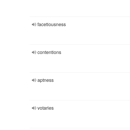
facetiousness
contentions
aptness
votaries