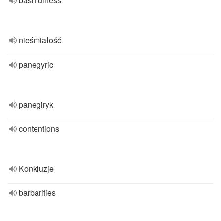
bashfulness
nieśmiałość
panegyric
panegiryk
contentions
Konkluzje
barbarities