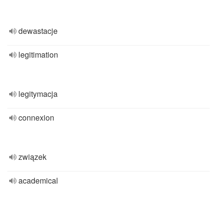
dewastacje
legitimation
legitymacja
connexion
związek
academical