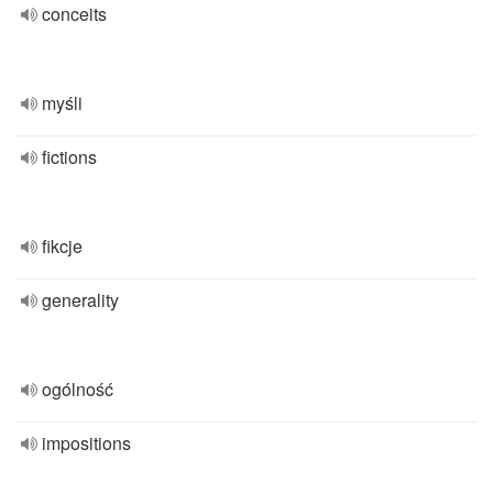
conceits
myśli
fictions
fikcje
generality
ogólność
impositions