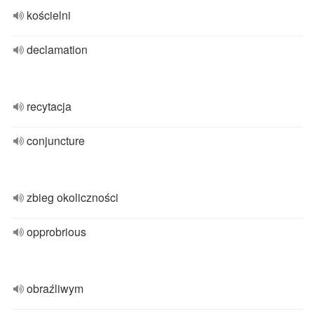
kościelni
declamation
recytacja
conjuncture
zbieg okoliczności
opprobrious
obraźliwym