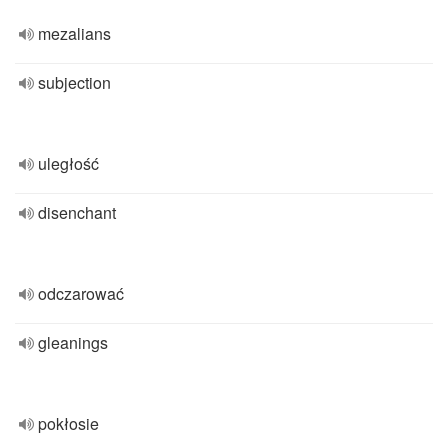
mezalians
subjection
uległość
disenchant
odczarować
gleanings
pokłosie