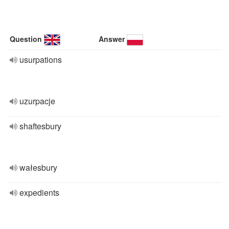
Question
Answer
usurpations
uzurpacje
shaftesbury
wałesbury
expedients