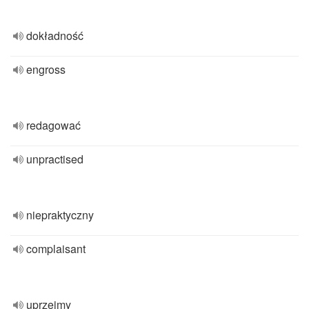
dokładność
engross
redagować
unpractised
niepraktyczny
complaisant
uprzejmy