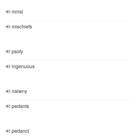
mnisi
mischiefs
psoty
ingenuous
naiwny
pedants
pedanci