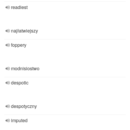
readiest
najłatwiejszy
foppery
modnisiostwo
despotic
despotyczny
imputed