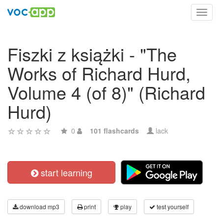
Toggl
navig
Fiszki z książki - "The
Works of Richard Hurd,
Volume 4 (of 8)" (Richard
Hurd)
0
101 flashcards
lack
start learning
download mp3
print
play
test yourself