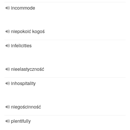
incommode
niepokoić kogoś
infelicities
nieelastyczność
inhospitality
niegościnność
plentifully