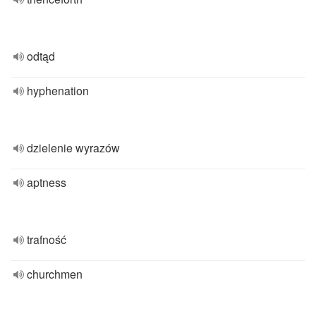
odtąd
hyphenation
dzielenie wyrazów
aptness
trafność
churchmen