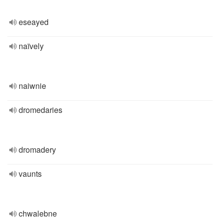
eseayed
naïvely
naiwnie
dromedaries
dromadery
vaunts
chwalebne