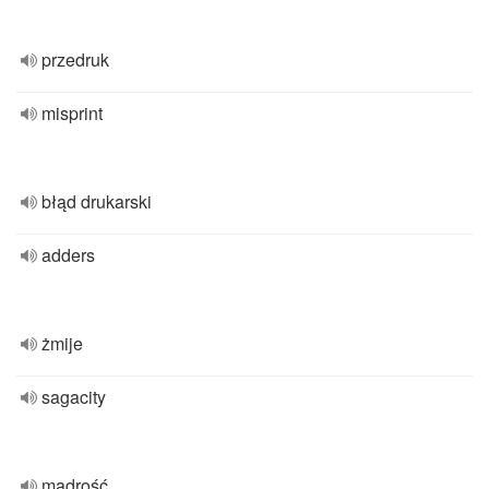
przedruk
misprint
błąd drukarski
adders
żmije
sagacity
mądrość