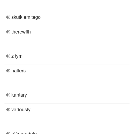
skutkiem tego
therewith
z tym
halters
kantary
variously
różnorodnie