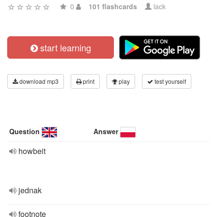
0
101 flashcards
lack
start learning
download mp3
print
play
test yourself
Question
Answer
howbeit
jednak
footnote