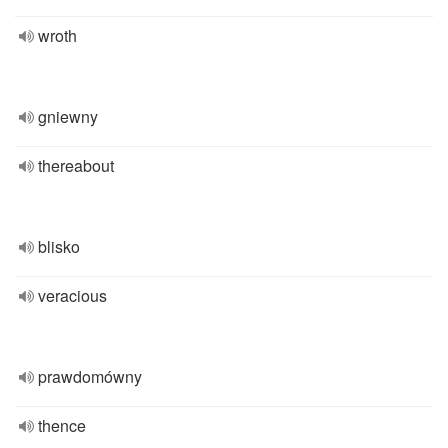
wroth
gniewny
thereabout
blisko
veracious
prawdomówny
thence