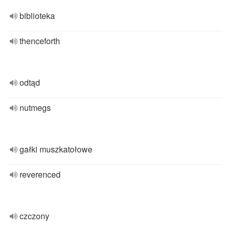
biblioteka
thenceforth
odtąd
nutmegs
gałki muszkatołowe
reverenced
czczony