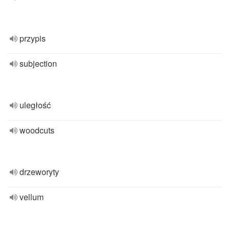
przypis
subjection
uległość
woodcuts
drzeworyty
vellum