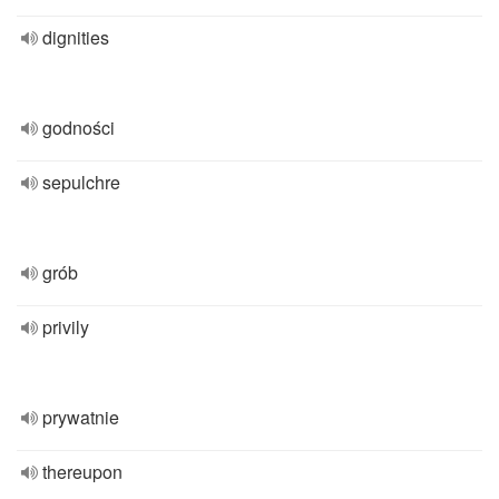
dignities
godności
sepulchre
grób
privily
prywatnie
thereupon