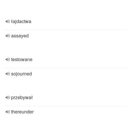
łajdactwa
assayed
testowane
sojourned
przebywał
thereunder