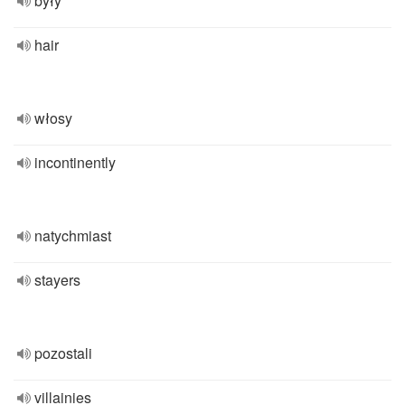
były
hair
włosy
incontinently
natychmiast
stayers
pozostali
villainies